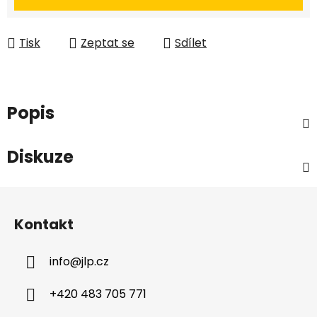
Tisk
Zeptat se
Sdílet
Popis
Diskuze
Z
á
Kontakt
p
a
info
@
jlp.cz
t
í
+420 483 705 771