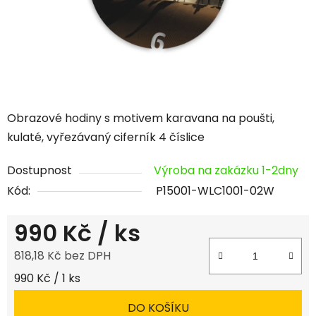
Obrazové hodiny s motivem karavana na poušti,
kulaté, vyřezávaný ciferník 4 číslice
Dostupnost
Výroba na zakázku 1-2dny
Kód:
P15001-WLC1001-02W
990 Kč
/ ks
818,18 Kč bez DPH
Měrná cena:
990 Kč / 1 ks
DO KOŠÍKU