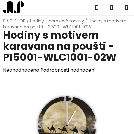
Přejít
Hledat
NÁKUP
na
obsah
KOŠÍK
Domů
/
E-SHOP
/
Hodiny - obrazové motivy
/
Hodiny s motivem
karavana na poušti - P15001-WLC1001-02W
Hodiny s motivem
karavana na poušti -
P15001-WLC1001-02W
Průměrné
Neohodnoceno
Podrobnosti hodnocení
hodnocení
produktu
je
0,0
z
5
hvězdiček.