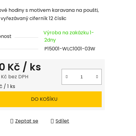
cení
vé hodiny s motivem karavana na poušti,
tu
 vyřezávaný ciferník 12 číslic
Výroba na zakázku 1-
pnost
2dny
P15001-WLC1001-03W
ček.
0 Kč
/ ks
8 Kč bez DPH
 cena:
 / 1 ks
DO KOŠÍKU
Zeptat se
Sdílet