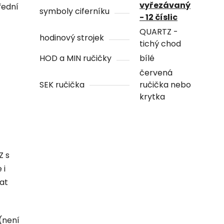
vyřezávaný
řední
symboly ciferníku
- 12 číslic
QUARTZ -
hodinový strojek
tichý chod
HOD a MIN ručičky
bílé
červená
SEK ručička
ručička nebo
krytka
Z s
 i
hat
(není