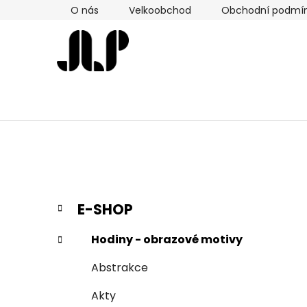
Přejít
O nás
Velkoobchod
Obchodní podmí
na
obsah
P
K
Přeskočit
E-SHOP
a
kategorie
o
t
s
Hodiny - obrazové motivy
e
t
g
Abstrakce
r
o
a
r
Akty
i