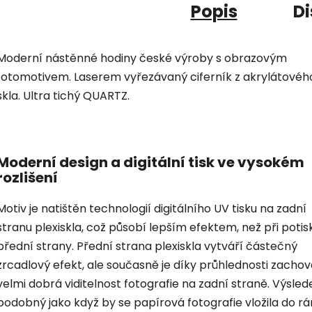
Popis
Di
Moderní nástěnné hodiny české výroby s obrazovým
fotomotivem. Laserem vyřezávaný ciferník z akrylátovéh
skla. Ultra tichý QUARTZ.
Moderní design a digitální tisk ve vysokém
rozlišení
Motiv je natištěn technologií digitálního UV tisku na zadní
stranu plexiskla, což působí lepším efektem, než při potis
přední strany. Přední strana plexiskla vytváří částečný
zrcadlový efekt, ale současně je díky průhlednosti zacho
velmi dobrá viditelnost fotografie na zadní straně. Výsled
podobný jako když by se papírová fotografie vložila do r