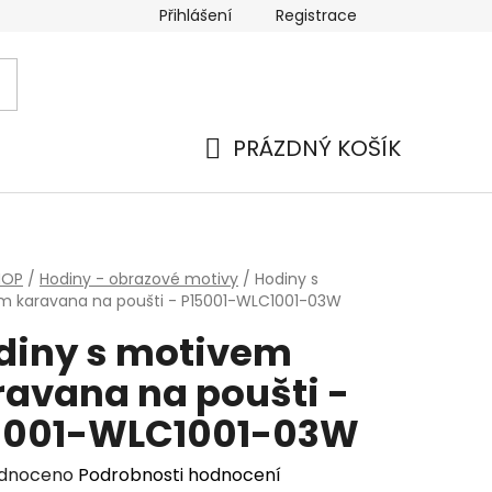
Přihlášení
Registrace
PRÁZDNÝ KOŠÍK
NÁKUPNÍ
KOŠÍK
HOP
/
Hodiny - obrazové motivy
/
Hodiny s
m karavana na poušti - P15001-WLC1001-03W
diny s motivem
ravana na poušti -
5001-WLC1001-03W
rné
dnoceno
Podrobnosti hodnocení