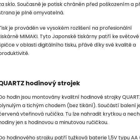
za sklo. Současně je potisk chráněn před poškozením a p
strana je plně omyvatelná.
Tisk je prováděn ve vysokém rozlišení na profesionální
tiskárně MIMAKI. Tyto Japonské tiskárny patří ke světové
špičce v oblasti digitálního tisku, přávě díky své kvalitě a
produktivitě.
QUARTZ hodinový strojek
Do hodin jsou montovány kvalitní hodinové strojky QUART
plynulým a tichým chodem (bez tikání). Součástí balení je
červená vteřinová ručička. Tu lze nahradit krytkou a nec
hodiny jen s hodinovou a minutovou ručičkou.
Do hodinového strojku patří tužková baterie 1,5V typu AA 