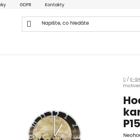
nky
GDPR
Kontakty
Domů
/
E-S
motive
Ho
ka
P1
Průmě
Neoho