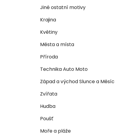
n
e
n
Jiné ostatní motivy
í
Krajina
p
a
Květiny
n
Města a místa
e
l
Příroda
Technika Auto Moto
Západ a východ Slunce a Měsíc
Zvířata
Hudba
Poušť
Moře a pláže