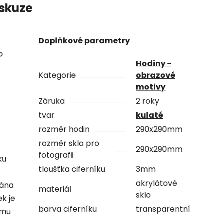
skuze
Doplňkové parametry
o
Hodiny -
Kategorie
obrazové
motivy
Záruka
2 roky
tvar
kulaté
rozměr hodin
290x290mm
rozměr skla pro
290x290mm
fotografii
ku
tloušťka ciferníku
3mm
akrylátové
vána
materiál
sklo
ek je
barva ciferníku
transparentní
ámu