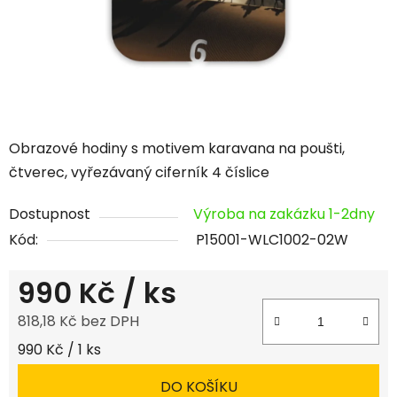
Obrazové hodiny s motivem karavana na poušti,
čtverec, vyřezávaný ciferník 4 číslice
Dostupnost
Výroba na zakázku 1-2dny
Kód:
P15001-WLC1002-02W
990 Kč
/ ks
818,18 Kč bez DPH
Měrná cena:
990 Kč / 1 ks
DO KOŠÍKU