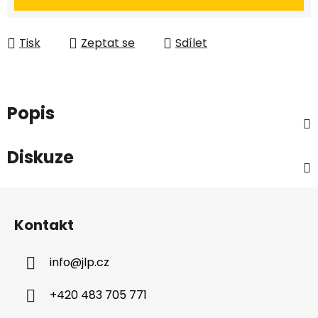
Tisk
Zeptat se
Sdílet
Popis
Diskuze
Z
á
Kontakt
p
a
info
@
jlp.cz
t
í
+420 483 705 771