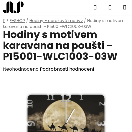
Přejít
Hledat
NÁKUP
na
obsah
KOŠÍK
Domů
/
E-SHOP
/
Hodiny - obrazové motivy
/
Hodiny s motivem
karavana na poušti - P15001-WLC1003-03W
Hodiny s motivem
karavana na poušti -
P15001-WLC1003-03W
Průměrné
Neohodnoceno
Podrobnosti hodnocení
hodnocení
produktu
je
0,0
z
5
hvězdiček.