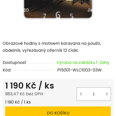
Obrazové hodiny s motivem karavana na poušti,
obdelník, vyřezávaný ciferník 12 číslic
Dostupnost
Výroba na zakázku 1-2dny
Kód:
P15001-WLC1003-03W
1 190 Kč
/ ks
983,47 Kč bez DPH
Měrná cena:
1 190 Kč / 1 ks
DO KOŠÍKU