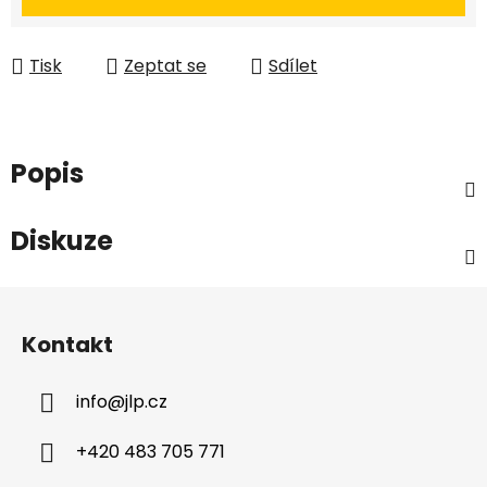
Tisk
Zeptat se
Sdílet
Popis
Diskuze
Z
á
Kontakt
p
a
info
@
jlp.cz
t
í
+420 483 705 771