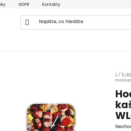
nky
GDPR
Kontakty
Domů
/
E-S
motive
Ho
ka
WL
Průmě
Neoho