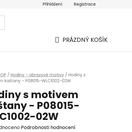
Přihlášení
Registrace
PRÁZDNÝ KOŠÍK
NÁKUPNÍ
KOŠÍK
HOP
/
Hodiny - obrazové motivy
/
Hodiny s
m kaštany - P08015-WLC1002-02W
diny s motivem
štany - P08015-
C1002-02W
rné
dnoceno
Podrobnosti hodnocení