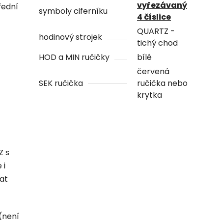
vyřezávaný
řední
symboly ciferníku
4 číslice
QUARTZ -
hodinový strojek
tichý chod
HOD a MIN ručičky
bílé
červená
SEK ručička
ručička nebo
krytka
Z s
 i
hat
(není