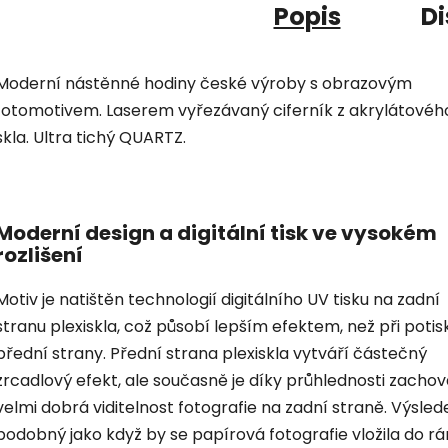
Popis
Di
Moderní nástěnné hodiny české výroby s obrazovým
fotomotivem. Laserem vyřezávaný ciferník z akrylátovéh
skla. Ultra tichý QUARTZ.
Moderní design a digitální tisk ve vysokém
rozlišení
Motiv je natištěn technologií digitálního UV tisku na zadní
stranu plexiskla, což působí lepším efektem, než při potis
přední strany. Přední strana plexiskla vytváří částečný
zrcadlový efekt, ale současně je díky průhlednosti zacho
velmi dobrá viditelnost fotografie na zadní straně. Výsled
podobný jako když by se papírová fotografie vložila do r