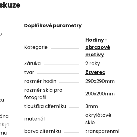
skuze
Doplňkové parametry
o
Hodiny -
Kategorie
obrazové
motivy
Záruka
2 roky
tvar
čtverec
rozměr hodin
290x290mm
rozměr skla pro
290x290mm
fotografii
ku
tloušťka ciferníku
3mm
akrylátové
vána
materiál
sklo
ek je
barva ciferníku
transparentní
ámu