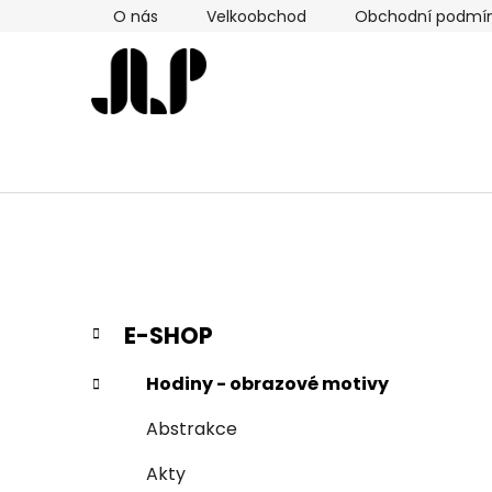
Přejít
O nás
Velkoobchod
Obchodní podmí
na
obsah
P
K
Přeskočit
E-SHOP
a
kategorie
o
t
s
Hodiny - obrazové motivy
e
t
g
Abstrakce
r
o
a
r
Akty
i