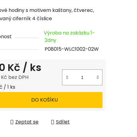
cení
vé hodiny s motivem kaštany, čtverec,
tu
vaný ciferník 4 číslice
Výroba na zakázku 1-
pnost
2dny
P08015-WLC1002-02W
ček.
0 Kč
/ ks
8 Kč bez DPH
 cena:
 / 1 ks
DO KOŠÍKU
Zeptat se
Sdílet