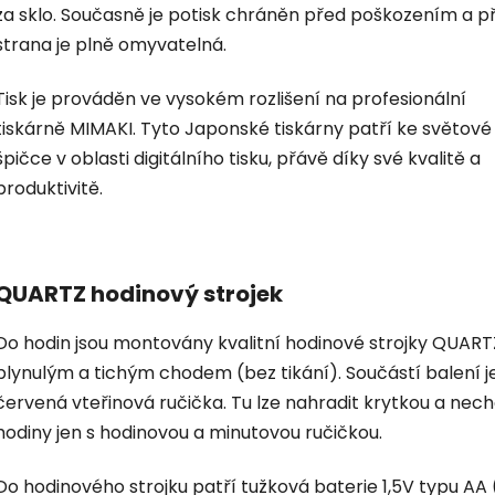
za sklo. Současně je potisk chráněn před poškozením a p
strana je plně omyvatelná.
Tisk je prováděn ve vysokém rozlišení na profesionální
tiskárně MIMAKI. Tyto Japonské tiskárny patří ke světové
špičce v oblasti digitálního tisku, přávě díky své kvalitě a
produktivitě.
QUARTZ hodinový strojek
Do hodin jsou montovány kvalitní hodinové strojky QUART
plynulým a tichým chodem (bez tikání). Součástí balení je
červená vteřinová ručička. Tu lze nahradit krytkou a nec
hodiny jen s hodinovou a minutovou ručičkou.
Do hodinového strojku patří tužková baterie 1,5V typu AA 