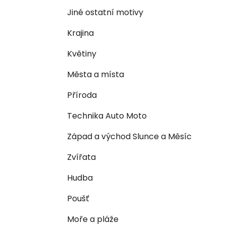
n
e
n
Jiné ostatní motivy
í
Krajina
p
a
Květiny
n
Města a místa
e
l
Příroda
Technika Auto Moto
Západ a východ Slunce a Měsíc
Zvířata
Hudba
Poušť
Moře a pláže