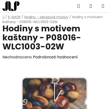
Přejít
Hledat
NÁKUP
na
obsah
KOŠÍK
Domů
/
E-SHOP
/
Hodiny - obrazové motivy
/
Hodiny s motivem
kaštany - P08016-WLC1003-02W
Hodiny s motivem
kaštany - P08016-
WLC1003-02W
Průměrné
Neohodnoceno
Podrobnosti hodnocení
hodnocení
produktu
je
0,0
z
5
hvězdiček.