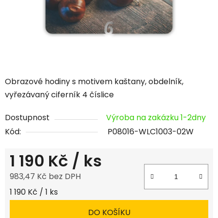
Obrazové hodiny s motivem kaštany, obdelník,
vyřezávaný ciferník 4 číslice
Dostupnost
Výroba na zakázku 1-2dny
Kód:
P08016-WLC1003-02W
1 190 Kč
/ ks
983,47 Kč bez DPH
Měrná cena:
1 190 Kč / 1 ks
DO KOŠÍKU