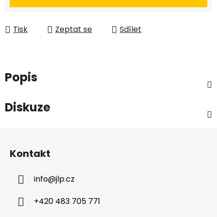
Tisk
Zeptat se
Sdílet
Popis
Diskuze
Z
á
Kontakt
p
a
info
@
jlp.cz
t
í
+420 483 705 771