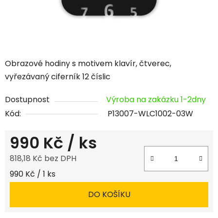
Obrazové hodiny s motivem klavír, čtverec,
vyřezávaný ciferník 12 číslic
Dostupnost
Výroba na zakázku 1-2dny
Kód:
P13007-WLC1002-03W
990 Kč
/ ks
818,18 Kč bez DPH
Měrná cena:
990 Kč / 1 ks
DO KOŠÍKU