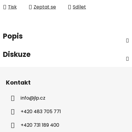
Tisk
Zeptat se
Sdílet
Popis
Diskuze
Z
á
Kontakt
p
a
info
@
jlp.cz
t
í
+420 483 705 771
+420 731 189 400