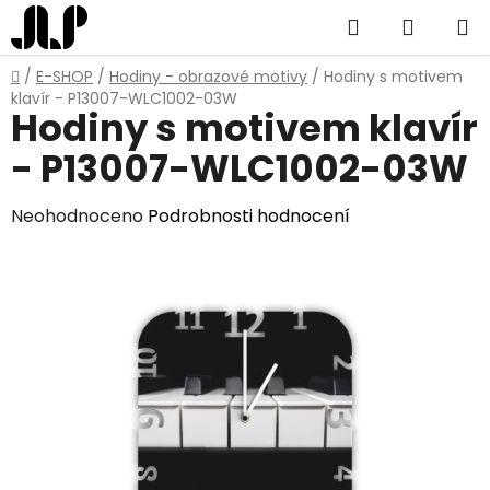
Přejít
Hledat
NÁKUP
na
obsah
KOŠÍK
Domů
/
E-SHOP
/
Hodiny - obrazové motivy
/
Hodiny s motivem
klavír - P13007-WLC1002-03W
Hodiny s motivem klavír
- P13007-WLC1002-03W
Průměrné
Neohodnoceno
Podrobnosti hodnocení
hodnocení
produktu
je
0,0
z
5
hvězdiček.