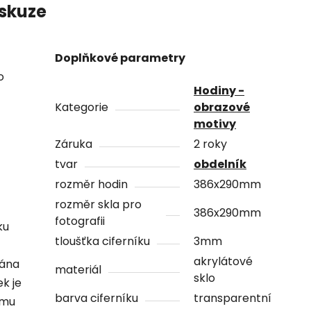
skuze
Doplňkové parametry
o
Hodiny -
Kategorie
obrazové
motivy
Záruka
2 roky
tvar
obdelník
rozměr hodin
386x290mm
rozměr skla pro
386x290mm
fotografii
ku
tloušťka ciferníku
3mm
akrylátové
vána
materiál
sklo
ek je
barva ciferníku
transparentní
ámu