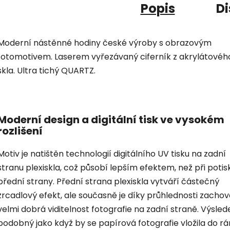
Popis
Di
Moderní nástěnné hodiny české výroby s obrazovým
fotomotivem. Laserem vyřezávaný ciferník z akrylátovéh
skla. Ultra tichý QUARTZ.
Moderní design a digitální tisk ve vysokém
rozlišení
Motiv je natištěn technologií digitálního UV tisku na zadní
stranu plexiskla, což působí lepším efektem, než při potis
přední strany. Přední strana plexiskla vytváří částečný
zrcadlový efekt, ale současně je díky průhlednosti zacho
velmi dobrá viditelnost fotografie na zadní straně. Výsled
podobný jako když by se papírová fotografie vložila do r