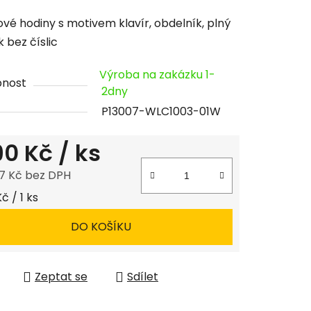
cení
vé hodiny s motivem klavír, obdelník, plný
tu
k bez číslic
Výroba na zakázku 1-
pnost
2dny
P13007-WLC1003-01W
ček.
190 Kč
/ ks
7 Kč bez DPH
 cena:
Kč / 1 ks
DO KOŠÍKU
Zeptat se
Sdílet