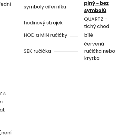
plný - bez
řední
symboly ciferníku
symbolů
QUARTZ -
hodinový strojek
tichý chod
HOD a MIN ručičky
bílé
červená
SEK ručička
ručička nebo
krytka
Z s
 i
hat
(není