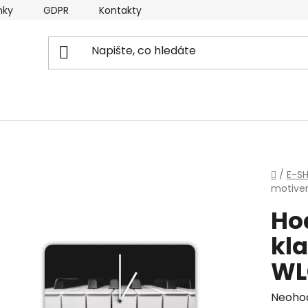
nky
GDPR
Kontakty
Domů
/
E-S
motive
Ho
kla
WL
Průmě
Neoho