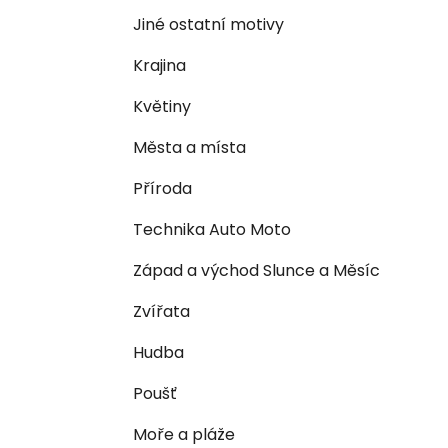
n
e
n
Jiné ostatní motivy
í
Krajina
p
a
Květiny
n
Města a místa
e
l
Příroda
Technika Auto Moto
Západ a východ Slunce a Měsíc
Zvířata
Hudba
Poušť
Moře a pláže