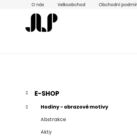
Přejít
O nás
Velkoobchod
Obchodní podmí
na
obsah
P
K
Přeskočit
E-SHOP
a
kategorie
o
t
s
Hodiny - obrazové motivy
e
t
g
Abstrakce
r
o
a
r
Akty
i