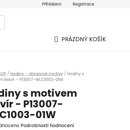
Přihlášení
Registrace
PRÁZDNÝ KOŠÍK
NÁKUPNÍ
KOŠÍK
HOP
/
Hodiny - obrazové motivy
/
Hodiny s
m klavír - P13007-WLC1003-01W
diny s motivem
vír - P13007-
C1003-01W
rné
dnoceno
Podrobnosti hodnocení