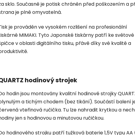
za sklo. Současně je potisk chráněn před poškozením a p
strana je plně omyvatelná.
Tisk je prováděn ve vysokém rozlišení na profesionální
tiskárně MIMAKI. Tyto Japonské tiskárny patří ke světové
špičce v oblasti digitálního tisku, přávě díky své kvalitě a
produktivitě.
QUARTZ hodinový strojek
Do hodin jsou montovány kvalitní hodinové strojky QUART
plynulým a tichým chodem (bez tikání). Součástí balení je
červená vteřinová ručička. Tu lze nahradit krytkou a nec
hodiny jen s hodinovou a minutovou ručičkou.
Do hodinového strojku patří tužková baterie 1,5V typu AA 