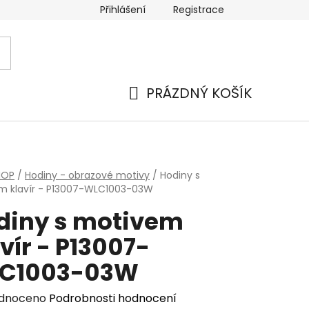
Přihlášení
Registrace
PRÁZDNÝ KOŠÍK
NÁKUPNÍ
KOŠÍK
HOP
/
Hodiny - obrazové motivy
/
Hodiny s
m klavír - P13007-WLC1003-03W
diny s motivem
vír - P13007-
C1003-03W
rné
dnoceno
Podrobnosti hodnocení