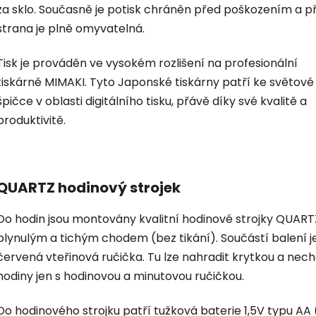
za sklo. Současně je potisk chráněn před poškozením a p
strana je plně omyvatelná.
Tisk je prováděn ve vysokém rozlišení na profesionální
tiskárně MIMAKI. Tyto Japonské tiskárny patří ke světové
špičce v oblasti digitálního tisku, přávě díky své kvalitě a
produktivitě.
QUARTZ hodinový strojek
Do hodin jsou montovány kvalitní hodinové strojky QUART
plynulým a tichým chodem (bez tikání). Součástí balení je
červená vteřinová ručička. Tu lze nahradit krytkou a nec
hodiny jen s hodinovou a minutovou ručičkou.
Do hodinového strojku patří tužková baterie 1,5V typu AA 