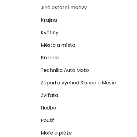
n
e
n
Jiné ostatní motivy
í
Krajina
p
a
Květiny
n
Města a místa
e
l
Příroda
Technika Auto Moto
Západ a východ Slunce a Měsíc
Zvířata
Hudba
Poušť
Moře a pláže