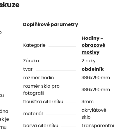
skuze
Doplňkové parametry
o
Hodiny -
Kategorie
obrazové
motivy
Záruka
2 roky
tvar
obdelník
rozměr hodin
386x290mm
rozměr skla pro
386x290mm
fotografii
ku
tloušťka ciferníku
3mm
akrylátové
vána
materiál
sklo
ek je
barva ciferníku
transparentní
ámu