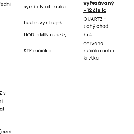
vyřezávaný
řední
symboly ciferníku
- 12 číslic
QUARTZ -
hodinový strojek
tichý chod
HOD a MIN ručičky
bílé
červená
SEK ručička
ručička nebo
krytka
Z s
 i
hat
(není