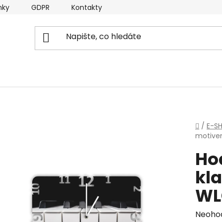
nky
GDPR
Kontakty
Domů
/
E-S
motive
Ho
kla
WL
Průmě
Neoho