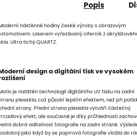
Popis
Di
Moderní nástěnné hodiny české výroby s obrazovým
fotomotivem. Laserem vyřezávaný ciferník z akrylátovéh
skla. Ultra tichý QUARTZ.
Moderní design a digitální tisk ve vysokém
rozlišení
Motiv je natištěn technologií digitálního UV tisku na zadní
stranu plexiskla, což působí lepším efektem, než při potis
přední strany. Přední strana plexiskla vytváří částečný
zrcadlový efekt, ale současně je díky průhlednosti zacho
velmi dobrá viditelnost fotografie na zadní straně. Výsled
podobný jako když by se papírová fotografie vložila do r