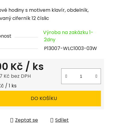
cení
vé hodiny s motivem klavír, obdelník,
tu
aný ciferník 12 číslic
Výroba na zakázku 1-
pnost
2dny
P13007-WLC1003-03W
ček.
190 Kč
/ ks
7 Kč bez DPH
 cena:
Kč / 1 ks
DO KOŠÍKU
Zeptat se
Sdílet