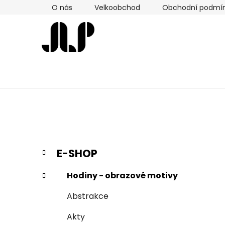
Přejít
O nás
Velkoobchod
Obchodní podmí
na
obsah
P
K
Přeskočit
E-SHOP
a
kategorie
o
t
s
Hodiny - obrazové motivy
e
t
g
Abstrakce
r
o
a
r
Akty
i