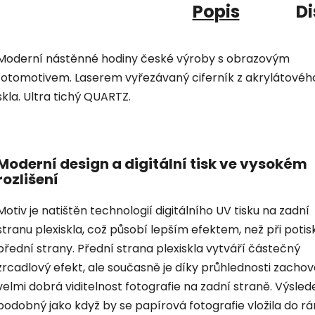
Popis
Di
Moderní nástěnné hodiny české výroby s obrazovým
fotomotivem. Laserem vyřezávaný ciferník z akrylátovéh
skla. Ultra tichý QUARTZ.
Moderní design a digitální tisk ve vysokém
rozlišení
Motiv je natištěn technologií digitálního UV tisku na zadní
stranu plexiskla, což působí lepším efektem, než při potis
přední strany. Přední strana plexiskla vytváří částečný
zrcadlový efekt, ale současně je díky průhlednosti zacho
velmi dobrá viditelnost fotografie na zadní straně. Výsled
podobný jako když by se papírová fotografie vložila do r