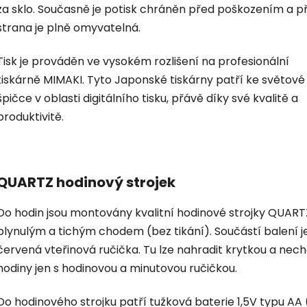
za sklo. Současně je potisk chráněn před poškozením a p
strana je plně omyvatelná.
Tisk je prováděn ve vysokém rozlišení na profesionální
tiskárně MIMAKI. Tyto Japonské tiskárny patří ke světové
špičce v oblasti digitálního tisku, přávě díky své kvalitě a
produktivitě.
QUARTZ hodinový strojek
Do hodin jsou montovány kvalitní hodinové strojky QUART
plynulým a tichým chodem (bez tikání). Součástí balení je
červená vteřinová ručička. Tu lze nahradit krytkou a nec
hodiny jen s hodinovou a minutovou ručičkou.
Do hodinového strojku patří tužková baterie 1,5V typu AA 