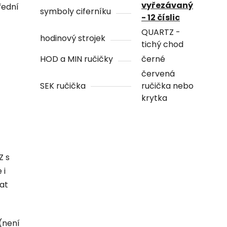
vyřezávaný
řední
symboly ciferníku
- 12 číslic
QUARTZ -
hodinový strojek
tichý chod
HOD a MIN ručičky
černé
červená
SEK ručička
ručička nebo
krytka
Z s
 i
hat
(není