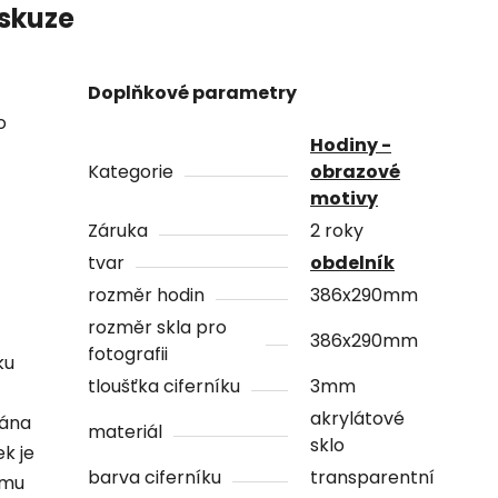
skuze
Doplňkové parametry
o
Hodiny -
Kategorie
obrazové
motivy
Záruka
2 roky
tvar
obdelník
rozměr hodin
386x290mm
rozměr skla pro
386x290mm
fotografii
ku
tloušťka ciferníku
3mm
akrylátové
vána
materiál
sklo
ek je
barva ciferníku
transparentní
ámu