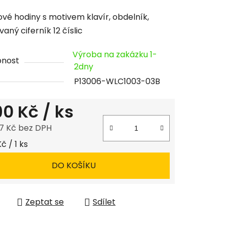
cení
vé hodiny s motivem klavír, obdelník,
tu
aný ciferník 12 číslic
Výroba na zakázku 1-
pnost
2dny
P13006-WLC1003-03B
ček.
190 Kč
/ ks
7 Kč bez DPH
 cena:
Kč / 1 ks
DO KOŠÍKU
Zeptat se
Sdílet