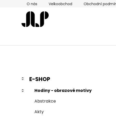
Přejít
O nás
Velkoobchod
Obchodní podmí
na
obsah
P
K
Přeskočit
E-SHOP
a
kategorie
o
t
s
Hodiny - obrazové motivy
e
t
g
Abstrakce
r
o
a
r
Akty
i