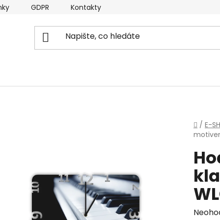
nky
GDPR
Kontakty
Domů
/
E-S
motivem
Ho
kla
WL
Průmě
Neoho