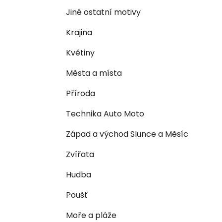
n
e
n
Jiné ostatní motivy
í
Krajina
p
a
Květiny
n
Města a místa
e
l
Příroda
Technika Auto Moto
Západ a východ Slunce a Měsíc
Zvířata
Hudba
Poušť
Moře a pláže