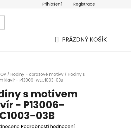
Přihlášení
Registrace
PRÁZDNÝ KOŠÍK
NÁKUPNÍ
KOŠÍK
HOP
/
Hodiny - obrazové motivy
/
Hodiny s
 klavír - P13006-WLC1003-03B
diny s motivem
vír - P13006-
C1003-03B
rné
dnoceno
Podrobnosti hodnocení