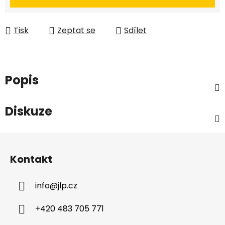
Tisk
Zeptat se
Sdílet
Popis
Diskuze
Z
á
Kontakt
p
a
info
@
jlp.cz
t
í
+420 483 705 771