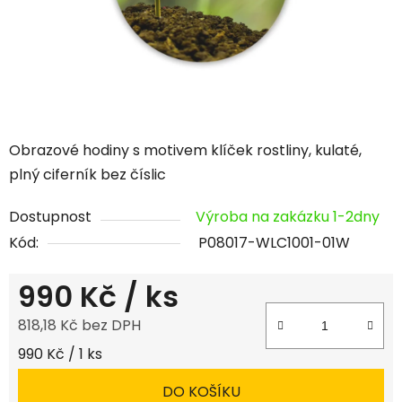
Obrazové hodiny s motivem klíček rostliny, kulaté,
plný ciferník bez číslic
Dostupnost
Výroba na zakázku 1-2dny
Kód:
P08017-WLC1001-01W
990 Kč
/ ks
818,18 Kč bez DPH
Měrná cena:
990 Kč / 1 ks
DO KOŠÍKU