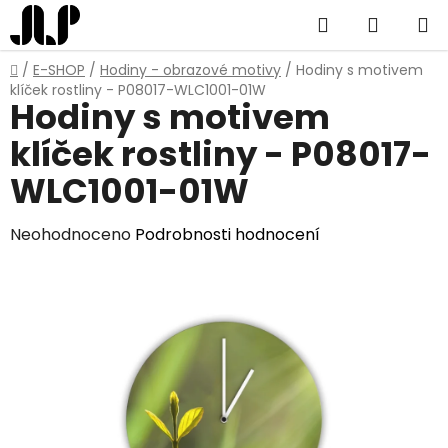
Přejít
Hledat
NÁKUP
na
obsah
KOŠÍK
Domů
/
E-SHOP
/
Hodiny - obrazové motivy
/
Hodiny s motivem
klíček rostliny - P08017-WLC1001-01W
Hodiny s motivem
klíček rostliny - P08017-
WLC1001-01W
Průměrné
Neohodnoceno
Podrobnosti hodnocení
hodnocení
produktu
je
0,0
z
5
hvězdiček.