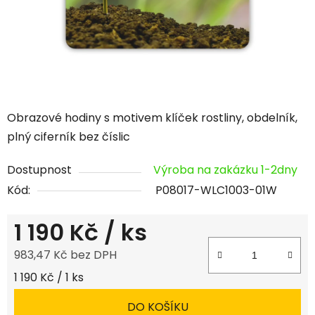
Obrazové hodiny s motivem klíček rostliny, obdelník,
plný ciferník bez číslic
Dostupnost
Výroba na zakázku 1-2dny
Kód:
P08017-WLC1003-01W
1 190 Kč
/ ks
983,47 Kč bez DPH
Měrná cena:
1 190 Kč / 1 ks
DO KOŠÍKU