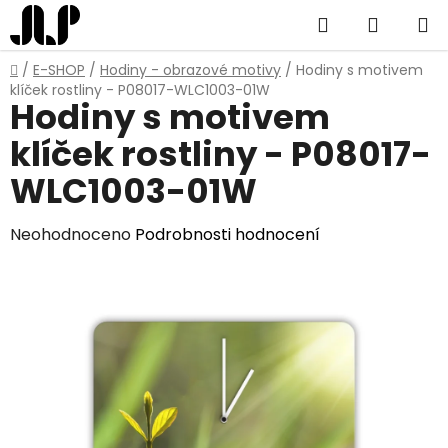
Přejít
Hledat
NÁKUP
na
obsah
KOŠÍK
Domů
/
E-SHOP
/
Hodiny - obrazové motivy
/
Hodiny s motivem
klíček rostliny - P08017-WLC1003-01W
Hodiny s motivem
klíček rostliny - P08017-
WLC1003-01W
Průměrné
Neohodnoceno
Podrobnosti hodnocení
hodnocení
produktu
je
0,0
z
5
hvězdiček.