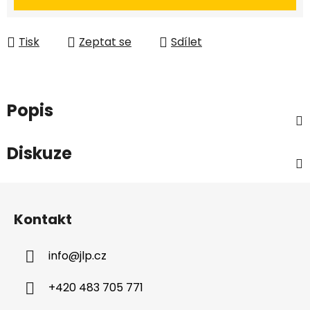
Tisk
Zeptat se
Sdílet
Popis
Diskuze
Z
á
Kontakt
p
a
info
@
jlp.cz
t
í
+420 483 705 771