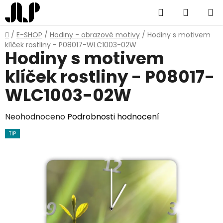
Přejít
Hledat
NÁKUP
na
obsah
KOŠÍK
Domů
/
E-SHOP
/
Hodiny - obrazové motivy
/
Hodiny s motivem
klíček rostliny - P08017-WLC1003-02W
Hodiny s motivem
klíček rostliny - P08017-
WLC1003-02W
Průměrné
Neohodnoceno
Podrobnosti hodnocení
hodnocení
TIP
produktu
je
0,0
z
5
hvězdiček.