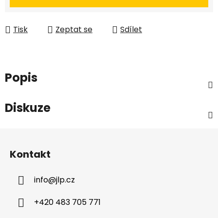
Tisk
Zeptat se
Sdílet
Popis
Diskuze
Z
á
Kontakt
p
a
info
@
jlp.cz
t
í
+420 483 705 771