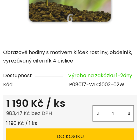
Obrazové hodiny s motivem klíček rostliny, obdelník,
vyřezávaný ciferník 4 číslice
Dostupnost
Výroba na zakázku 1-2dny
Kód:
P08017-WLC1003-02W
1 190 Kč
/ ks
983,47 Kč bez DPH
Měrná cena:
1 190 Kč / 1 ks
DO KOŠÍKU