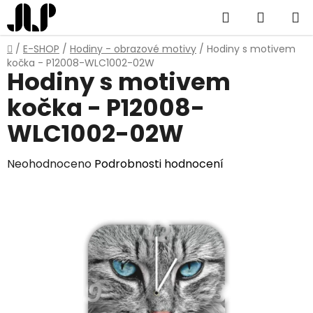
Přejít
Hledat
NÁKUP
na
obsah
KOŠÍK
Domů
/
E-SHOP
/
Hodiny - obrazové motivy
/
Hodiny s motivem
kočka - P12008-WLC1002-02W
Hodiny s motivem
kočka - P12008-
WLC1002-02W
Průměrné
Neohodnoceno
Podrobnosti hodnocení
hodnocení
produktu
je
0,0
z
5
hvězdiček.