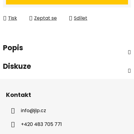
Tisk
Zeptat se
Sdílet
Popis
Diskuze
Z
á
Kontakt
p
a
info
@
jlp.cz
t
í
+420 483 705 771