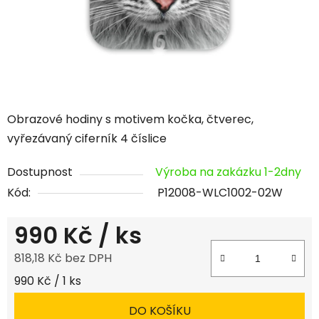
Obrazové hodiny s motivem kočka, čtverec,
vyřezávaný ciferník 4 číslice
Dostupnost
Výroba na zakázku 1-2dny
Kód:
P12008-WLC1002-02W
990 Kč
/ ks
818,18 Kč bez DPH
Měrná cena:
990 Kč / 1 ks
DO KOŠÍKU