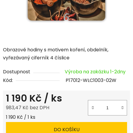
Obrazové hodiny s motivem koření, obdelník,
vyřezávaný ciferník 4 číslice
Dostupnost
Výroba na zakázku 1-2dny
Kód:
P17012-WLC1003-02W
1 190 Kč
/ ks
983,47 Kč bez DPH
Měrná cena:
1 190 Kč / 1 ks
DO KOŠÍKU