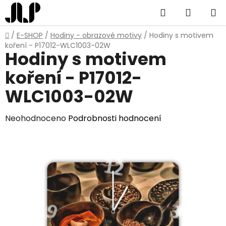
Přejít
Hledat
NÁKUP
na
obsah
KOŠÍK
Domů
/
E-SHOP
/
Hodiny - obrazové motivy
/
Hodiny s motivem
koření - P17012-WLC1003-02W
Hodiny s motivem
koření - P17012-
WLC1003-02W
Průměrné
Neohodnoceno
Podrobnosti hodnocení
hodnocení
produktu
je
0,0
z
5
hvězdiček.