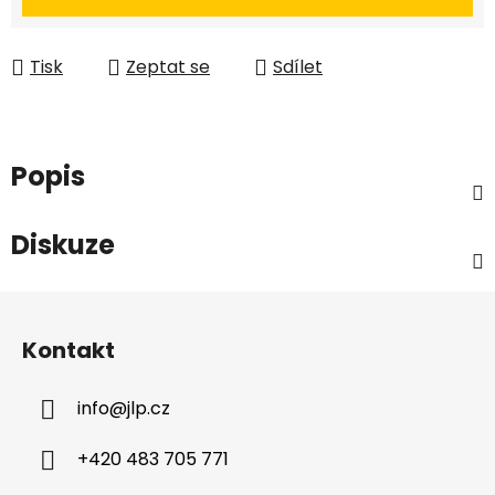
Tisk
Zeptat se
Sdílet
Popis
Diskuze
Z
á
Kontakt
p
a
info
@
jlp.cz
t
í
+420 483 705 771