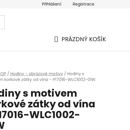
Přihlášení
Registrace
PRÁZDNÝ KOŠÍK
NÁKUPNÍ
KOŠÍK
HOP
/
Hodiny - obrazové motivy
/
Hodiny s
 korkové zátky od vína - P17016-WLC1002-01W
diny s motivem
rkové zátky od vína
P17016-WLC1002-
W