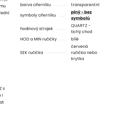
barva ciferníku
transparentní
ámu
plný - bez
řední
symboly ciferníku
symbolů
QUARTZ -
hodinový strojek
tichý chod
HOD a MIN ručičky
bílé
červená
SEK ručička
ručička nebo
krytka
Z s
 i
hat