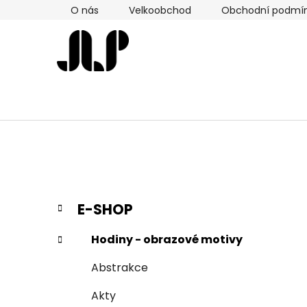
Přejít
O nás
Velkoobchod
Obchodní podmí
na
obsah
P
K
Přeskočit
E-SHOP
a
kategorie
o
t
s
Hodiny - obrazové motivy
e
t
g
Abstrakce
r
o
a
r
Akty
i