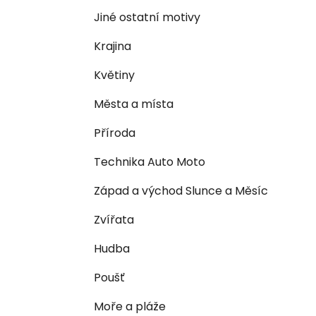
n
e
n
Jiné ostatní motivy
í
Krajina
p
a
Květiny
n
Města a místa
e
l
Příroda
Technika Auto Moto
Západ a východ Slunce a Měsíc
Zvířata
Hudba
Poušť
Moře a pláže