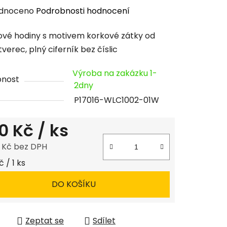
rné
dnoceno
Podrobnosti hodnocení
cení
vé hodiny s motivem korkové zátky od
tu
tverec, plný ciferník bez číslic
Výroba na zakázku 1-
pnost
2dny
P17016-WLC1002-01W
ček.
0 Kč
/ ks
8 Kč bez DPH
 cena:
 / 1 ks
DO KOŠÍKU
Zeptat se
Sdílet