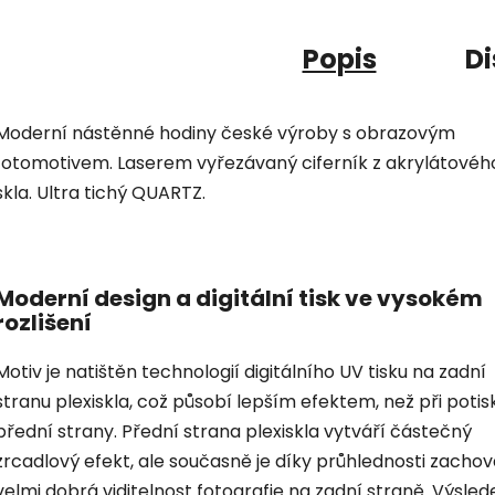
Popis
Di
Moderní nástěnné hodiny české výroby s obrazovým
fotomotivem. Laserem vyřezávaný ciferník z akrylátovéh
skla. Ultra tichý QUARTZ.
Moderní design a digitální tisk ve vysokém
rozlišení
Motiv je natištěn technologií digitálního UV tisku na zadní
stranu plexiskla, což působí lepším efektem, než při potis
přední strany. Přední strana plexiskla vytváří částečný
zrcadlový efekt, ale současně je díky průhlednosti zacho
velmi dobrá viditelnost fotografie na zadní straně. Výsled