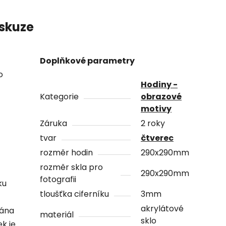
skuze
Doplňkové parametry
o
Hodiny -
Kategorie
obrazové
motivy
Záruka
2 roky
tvar
čtverec
rozměr hodin
290x290mm
rozměr skla pro
290x290mm
fotografii
ku
tloušťka ciferníku
3mm
akrylátové
vána
materiál
sklo
ek je