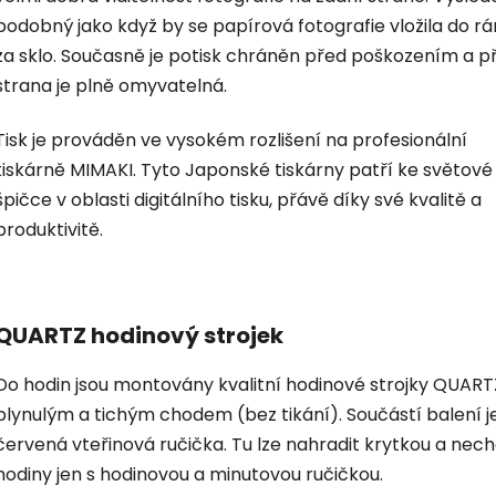
podobný jako když by se papírová fotografie vložila do r
za sklo. Současně je potisk chráněn před poškozením a p
strana je plně omyvatelná.
Tisk je prováděn ve vysokém rozlišení na profesionální
tiskárně MIMAKI. Tyto Japonské tiskárny patří ke světové
špičce v oblasti digitálního tisku, přávě díky své kvalitě a
produktivitě.
QUARTZ hodinový strojek
Do hodin jsou montovány kvalitní hodinové strojky QUART
plynulým a tichým chodem (bez tikání). Součástí balení je
červená vteřinová ručička. Tu lze nahradit krytkou a nec
hodiny jen s hodinovou a minutovou ručičkou.