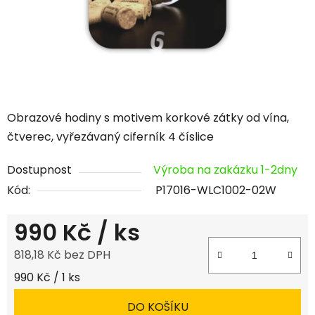
Obrazové hodiny s motivem korkové zátky od vína,
čtverec, vyřezávaný ciferník 4 číslice
Dostupnost
Výroba na zakázku 1-2dny
Kód:
P17016-WLC1002-02W
990 Kč
/ ks
818,18 Kč bez DPH
Měrná cena:
990 Kč / 1 ks
DO KOŠÍKU