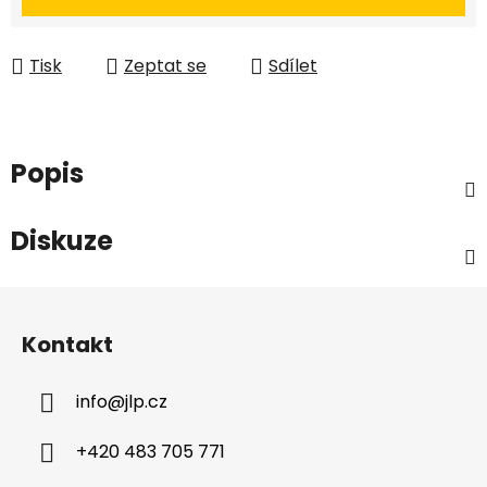
Tisk
Zeptat se
Sdílet
Popis
Diskuze
Z
á
Kontakt
p
a
info
@
jlp.cz
t
í
+420 483 705 771