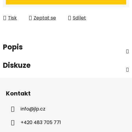
Tisk
Zeptat se
Sdílet
Popis
Diskuze
Z
á
Kontakt
p
a
info
@
jlp.cz
t
í
+420 483 705 771