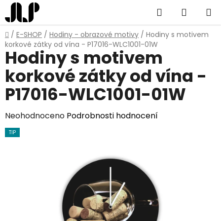
Přejít
Hledat
NÁKUP
na
obsah
KOŠÍK
Domů
/
E-SHOP
/
Hodiny - obrazové motivy
/
Hodiny s motivem
korkové zátky od vína - P17016-WLC1001-01W
Hodiny s motivem
korkové zátky od vína -
P17016-WLC1001-01W
Průměrné
Neohodnoceno
Podrobnosti hodnocení
hodnocení
TIP
produktu
je
0,0
z
5
hvězdiček.