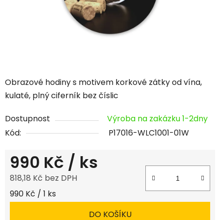
Obrazové hodiny s motivem korkové zátky od vína,
kulaté, plný ciferník bez číslic
Dostupnost
Výroba na zakázku 1-2dny
Kód:
P17016-WLC1001-01W
990 Kč
/ ks
818,18 Kč bez DPH
Měrná cena:
990 Kč / 1 ks
DO KOŠÍKU