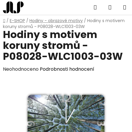
Přejít
Hledat
NÁKUP
na
obsah
KOŠÍK
Domů
/
E-SHOP
/
Hodiny - obrazové motivy
/
Hodiny s motivem
koruny stromů - P08028-WLC1003-03W
Hodiny s motivem
koruny stromů -
P08028-WLC1003-03W
Průměrné
Neohodnoceno
Podrobnosti hodnocení
hodnocení
produktu
je
0,0
z
5
hvězdiček.