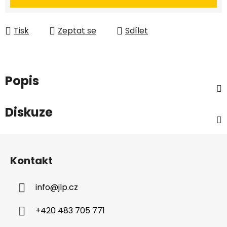
Tisk
Zeptat se
Sdílet
Popis
Diskuze
Z
á
Kontakt
p
a
info
@
jlp.cz
t
í
+420 483 705 771