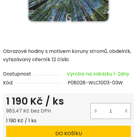
Obrazové hodiny s motivem koruny stromů, obdelník,
vyřezávaný ciferník 12 číslic
Dostupnost
Výroba na zakázku 1-2dny
Kód:
P08028-WLC1003-03W
1 190 Kč
/ ks
983,47 Kč bez DPH
Měrná cena:
1 190 Kč / 1 ks
DO KOŠÍKU