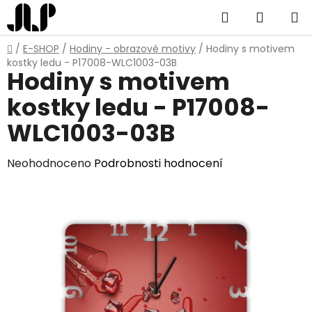
Přejít
Hledat
NÁKUP
na
obsah
KOŠÍK
Domů
/
E-SHOP
/
Hodiny - obrazové motivy
/
Hodiny s motivem
kostky ledu - P17008-WLC1003-03B
Hodiny s motivem
kostky ledu - P17008-
WLC1003-03B
Průměrné
Neohodnoceno
Podrobnosti hodnocení
hodnocení
produktu
je
0,0
z
5
hvězdiček.