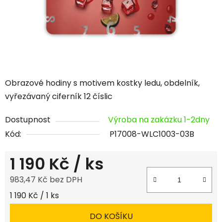
Obrazové hodiny s motivem kostky ledu, obdelník,
vyřezávaný ciferník 12 číslic
Dostupnost
Výroba na zakázku 1-2dny
Kód:
P17008-WLC1003-03B
1 190 Kč
/ ks
983,47 Kč bez DPH
Měrná cena:
1 190 Kč / 1 ks
DO KOŠÍKU