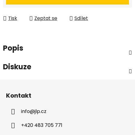
Tisk
Zeptat se
Sdílet
Popis
Diskuze
Z
á
Kontakt
p
a
info
@
jlp.cz
t
í
+420 483 705 771