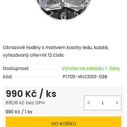
Obrazové hodiny s motivem kostky ledu, kulaté,
vyřezávaný ciferník 12 číslic
Dostupnost
Výroba na zakázku 1-2dny
Kód:
P17011-WLC1001-03B
990 Kč
/ ks
818,18 Kč bez DPH
Měrná cena:
990 Kč / 1 ks
DO KOŠÍKU