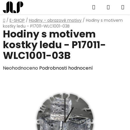
Přejít
Hledat
NÁKUP
na
obsah
KOŠÍK
Domů
/
E-SHOP
/
Hodiny - obrazové motivy
/
Hodiny s motivem
kostky ledu - P17011-WLC1001-03B
Hodiny s motivem
kostky ledu - P17011-
WLC1001-03B
Průměrné
Neohodnoceno
Podrobnosti hodnocení
hodnocení
produktu
je
0,0
z
5
hvězdiček.