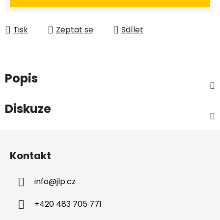
Tisk
Zeptat se
Sdílet
Popis
Diskuze
Z
á
Kontakt
p
a
info
@
jlp.cz
t
í
+420 483 705 771