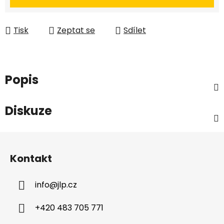
Tisk
Zeptat se
Sdílet
Popis
Diskuze
Z
á
Kontakt
p
a
info
@
jlp.cz
t
í
+420 483 705 771