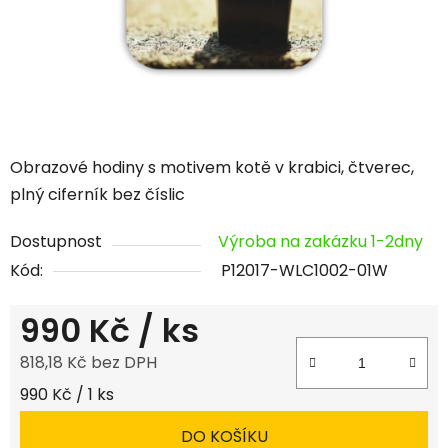
Obrazové hodiny s motivem kotě v krabici, čtverec,
plný ciferník bez číslic
Dostupnost
Výroba na zakázku 1-2dny
Kód:
P12017-WLC1002-01W
990 Kč
/ ks
818,18 Kč bez DPH
Měrná cena:
990 Kč / 1 ks
DO KOŠÍKU