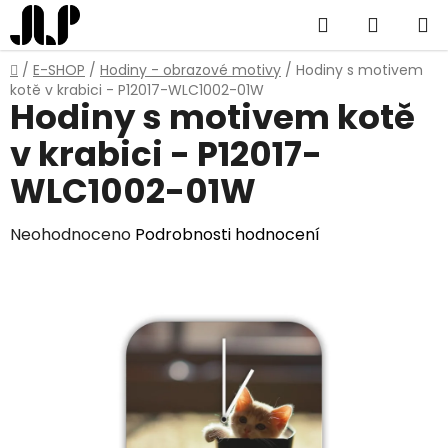
Přejít
Hledat
NÁKUP
na
obsah
KOŠÍK
Domů
/
E-SHOP
/
Hodiny - obrazové motivy
/
Hodiny s motivem
kotě v krabici - P12017-WLC1002-01W
Hodiny s motivem kotě
v krabici - P12017-
WLC1002-01W
Průměrné
Neohodnoceno
Podrobnosti hodnocení
hodnocení
produktu
je
0,0
z
5
hvězdiček.