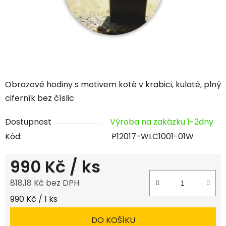
Obrazové hodiny s motivem kotě v krabici, kulaté, plný
ciferník bez číslic
Dostupnost
Výroba na zakázku 1-2dny
Kód:
P12017-WLC1001-01W
990 Kč
/ ks
818,18 Kč bez DPH
Měrná cena:
990 Kč / 1 ks
DO KOŠÍKU