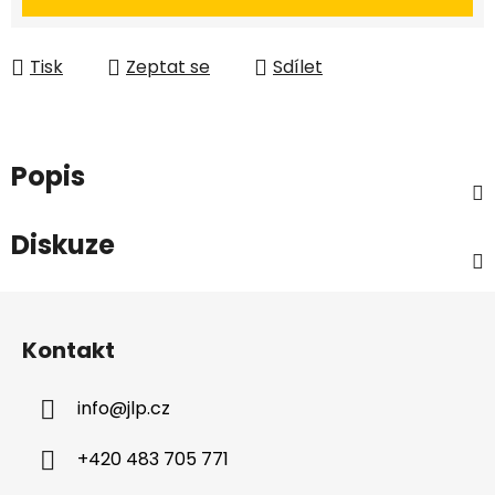
Tisk
Zeptat se
Sdílet
Popis
Diskuze
Z
á
Kontakt
p
a
info
@
jlp.cz
t
í
+420 483 705 771