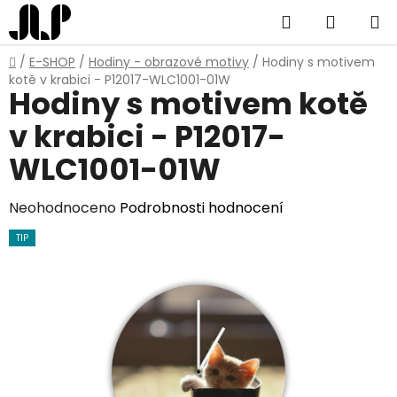
Přejít
Hledat
NÁKUP
na
obsah
KOŠÍK
Domů
/
E-SHOP
/
Hodiny - obrazové motivy
/
Hodiny s motivem
kotě v krabici - P12017-WLC1001-01W
Hodiny s motivem kotě
v krabici - P12017-
WLC1001-01W
Průměrné
Neohodnoceno
Podrobnosti hodnocení
hodnocení
TIP
produktu
je
0,0
z
5
hvězdiček.