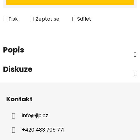
Tisk
Zeptat se
Sdílet
Popis
Diskuze
Z
á
Kontakt
p
a
info
@
jlp.cz
t
í
+420 483 705 771