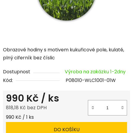
Obrazové hodiny s motivem kukuřicové pole, kulaté,
plný ciferník bez číslic
Dostupnost
Výroba na zakázku 1-2dny
Kód:
P08010-WLC1001-01W
990 Kč
/ ks
818,18 Kč bez DPH
Měrná cena:
990 Kč / 1 ks
DO KOŠÍKU