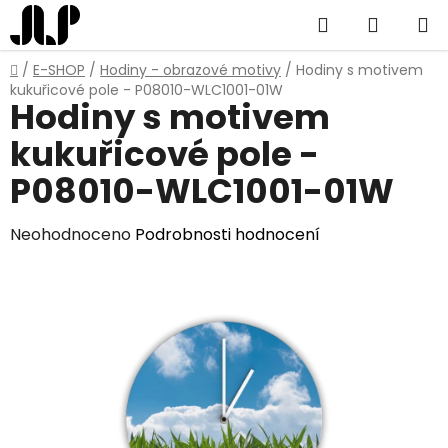
Přejít
Hledat
NÁKUP
na
obsah
KOŠÍK
Domů
/
E-SHOP
/
Hodiny - obrazové motivy
/
Hodiny s motivem
kukuřicové pole - P08010-WLC1001-01W
Hodiny s motivem
kukuřicové pole -
P08010-WLC1001-01W
Průměrné
Neohodnoceno
Podrobnosti hodnocení
hodnocení
produktu
je
0,0
z
5
hvězdiček.