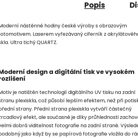
Popis
Di
Moderní nástěnné hodiny české výroby s obrazovým
fotomotivem. Laserem vyřezávaný ciferník z akrylátovéh
skla. Ultra tichý QUARTZ.
Moderní design a digitální tisk ve vysokém
rozlišení
Motiv je natištěn technologií digitálního UV tisku na zadní
stranu plexiskla, což působí lepším efektem, než při potis
přední strany. Přední strana plexiskla vytváří částečný
zrcadlový efekt, ale současně je díky průhlednosti zacho
velmi dobrá viditelnost fotografie na zadní straně. Výsled
podobný jako když by se papírová fotografie vložila do r