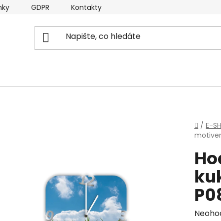
nky
GDPR
Kontakty
Domů
/
E-S
motive
Ho
ku
P0
Průmě
Neoho