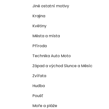
n
e
n
Jiné ostatní motivy
í
Krajina
p
a
Květiny
n
Města a místa
e
l
Příroda
Technika Auto Moto
Západ a východ Slunce a Měsíc
Zvířata
Hudba
Poušť
Moře a pláže