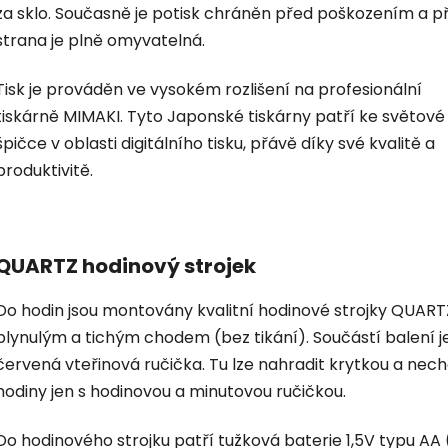
za sklo. Současně je potisk chráněn před poškozením a p
strana je plně omyvatelná.
Tisk je prováděn ve vysokém rozlišení na profesionální
tiskárně MIMAKI. Tyto Japonské tiskárny patří ke světové
špičce v oblasti digitálního tisku, přávě díky své kvalitě a
produktivitě.
QUARTZ hodinový strojek
Do hodin jsou montovány kvalitní hodinové strojky QUART
plynulým a tichým chodem (bez tikání). Součástí balení je
červená vteřinová ručička. Tu lze nahradit krytkou a nec
hodiny jen s hodinovou a minutovou ručičkou.
Do hodinového strojku patří tužková baterie 1,5V typu AA 