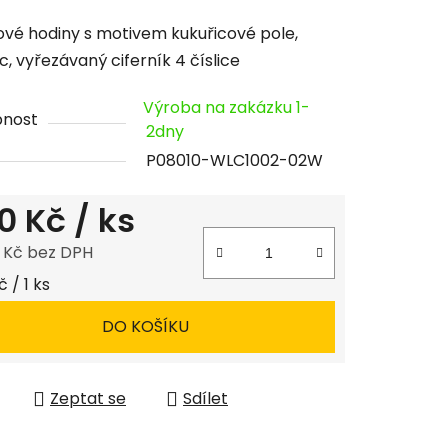
cení
vé hodiny s motivem kukuřicové pole,
tu
c, vyřezávaný ciferník 4 číslice
Výroba na zakázku 1-
pnost
2dny
P08010-WLC1002-02W
ček.
0 Kč
/ ks
8 Kč bez DPH
 cena:
 / 1 ks
DO KOŠÍKU
Zeptat se
Sdílet