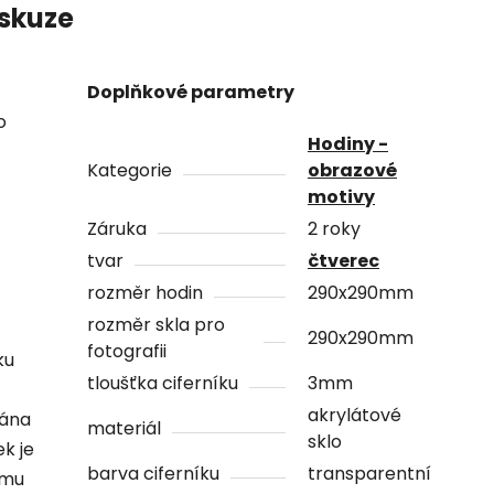
skuze
Doplňkové parametry
o
Hodiny -
Kategorie
obrazové
motivy
Záruka
2 roky
tvar
čtverec
rozměr hodin
290x290mm
rozměr skla pro
290x290mm
fotografii
ku
tloušťka ciferníku
3mm
akrylátové
vána
materiál
sklo
ek je
barva ciferníku
transparentní
ámu