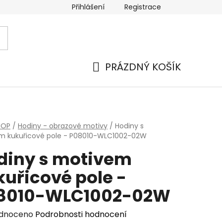
Přihlášení
Registrace
PRÁZDNÝ KOŠÍK
NÁKUPNÍ
KOŠÍK
HOP
/
Hodiny - obrazové motivy
/
Hodiny s
m kukuřicové pole - P08010-WLC1002-02W
diny s motivem
kuřicové pole -
8010-WLC1002-02W
rné
dnoceno
Podrobnosti hodnocení