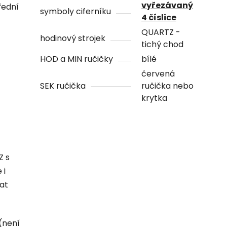
vyřezávaný
řední
symboly ciferníku
4 číslice
QUARTZ -
hodinový strojek
tichý chod
HOD a MIN ručičky
bílé
červená
SEK ručička
ručička nebo
krytka
Z s
 i
hat
(není