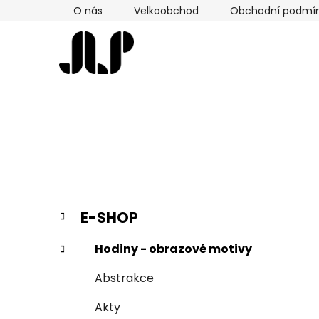
Přejít
O nás
Velkoobchod
Obchodní podmí
na
obsah
P
K
Přeskočit
E-SHOP
a
kategorie
o
t
s
Hodiny - obrazové motivy
e
t
g
Abstrakce
r
o
a
r
Akty
i