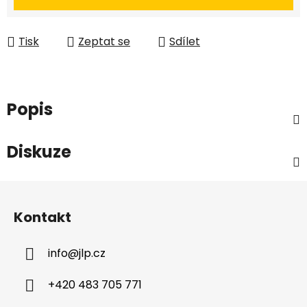
Tisk
Zeptat se
Sdílet
Popis
Diskuze
Z
á
Kontakt
p
a
info
@
jlp.cz
t
í
+420 483 705 771