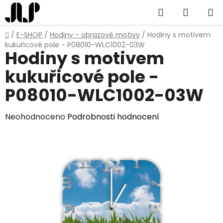
Přejít
Hledat
NÁKUP
na
obsah
KOŠÍK
Domů
/
E-SHOP
/
Hodiny - obrazové motivy
/
Hodiny s motivem
kukuřicové pole - P08010-WLC1002-03W
Hodiny s motivem
kukuřicové pole -
P08010-WLC1002-03W
Průměrné
Neohodnoceno
Podrobnosti hodnocení
hodnocení
produktu
je
0,0
z
5
hvězdiček.