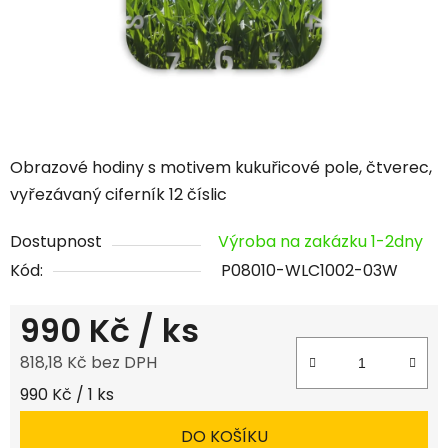
Obrazové hodiny s motivem kukuřicové pole, čtverec,
vyřezávaný ciferník 12 číslic
Dostupnost
Výroba na zakázku 1-2dny
Kód:
P08010-WLC1002-03W
990 Kč
/ ks
818,18 Kč bez DPH
Měrná cena:
990 Kč / 1 ks
DO KOŠÍKU