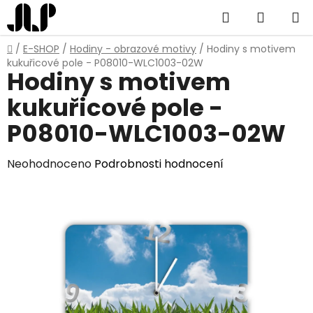
Přejít
Hledat
NÁKUP
na
obsah
KOŠÍK
Domů
/
E-SHOP
/
Hodiny - obrazové motivy
/
Hodiny s motivem
kukuřicové pole - P08010-WLC1003-02W
Hodiny s motivem
kukuřicové pole -
P08010-WLC1003-02W
Průměrné
Neohodnoceno
Podrobnosti hodnocení
hodnocení
produktu
je
0,0
z
5
hvězdiček.