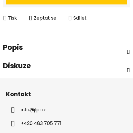
Tisk
Zeptat se
Sdílet
Popis
Diskuze
Z
á
Kontakt
p
a
info
@
jlp.cz
t
í
+420 483 705 771