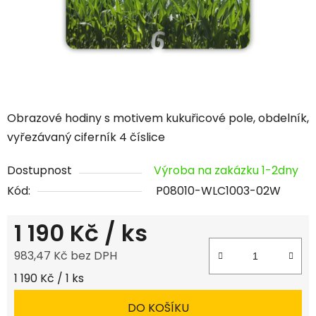
Obrazové hodiny s motivem kukuřicové pole, obdelník,
vyřezávaný ciferník 4 číslice
Dostupnost
Výroba na zakázku 1-2dny
Kód:
P08010-WLC1003-02W
1 190 Kč
/ ks
983,47 Kč bez DPH
Měrná cena:
1 190 Kč / 1 ks
DO KOŠÍKU