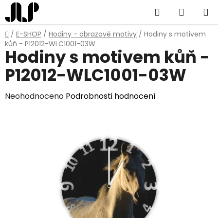
Přejít
Hledat
NÁKUP
na
obsah
KOŠÍK
Domů
/
E-SHOP
/
Hodiny - obrazové motivy
/
Hodiny s motivem
kůň - P12012-WLC1001-03W
Hodiny s motivem kůň -
P12012-WLC1001-03W
Průměrné
Neohodnoceno
Podrobnosti hodnocení
hodnocení
produktu
je
0,0
z
5
hvězdiček.