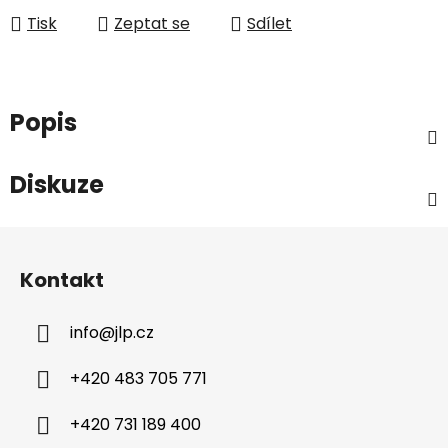
Tisk
Zeptat se
Sdílet
Popis
Diskuze
Z
á
Kontakt
p
a
info
@
jlp.cz
t
í
+420 483 705 771
+420 731 189 400