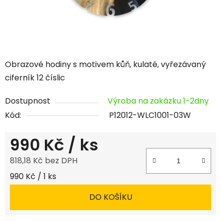
Obrazové hodiny s motivem kůň, kulaté, vyřezávaný
ciferník 12 číslic
Dostupnost
Výroba na zakázku 1-2dny
Kód:
P12012-WLC1001-03W
990 Kč
/ ks
818,18 Kč bez DPH
Měrná cena:
990 Kč / 1 ks
DO KOŠÍKU