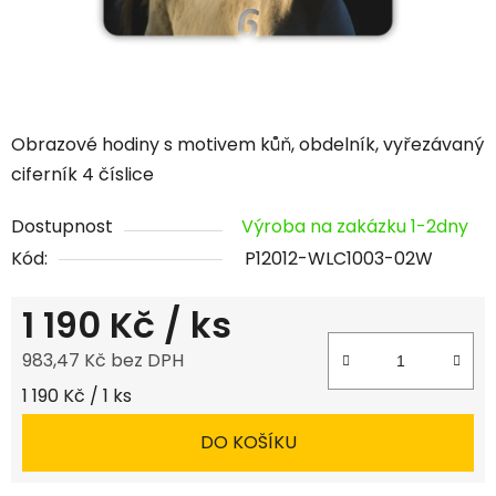
Obrazové hodiny s motivem kůň, obdelník, vyřezávaný
ciferník 4 číslice
Dostupnost
Výroba na zakázku 1-2dny
Kód:
P12012-WLC1003-02W
1 190 Kč
/ ks
983,47 Kč bez DPH
Měrná cena:
1 190 Kč / 1 ks
DO KOŠÍKU