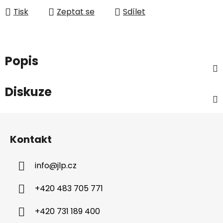
Tisk
Zeptat se
Sdílet
Popis
Diskuze
Z
á
Kontakt
p
a
info
@
jlp.cz
t
í
+420 483 705 771
+420 731 189 400