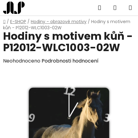
Přejít
Hledat
NÁKUP
na
obsah
KOŠÍK
Domů
/
E-SHOP
/
Hodiny - obrazové motivy
/
Hodiny s motivem
kůň - P12012-WLC1003-02W
Hodiny s motivem kůň -
P12012-WLC1003-02W
Průměrné
Neohodnoceno
Podrobnosti hodnocení
hodnocení
produktu
je
0,0
z
5
hvězdiček.