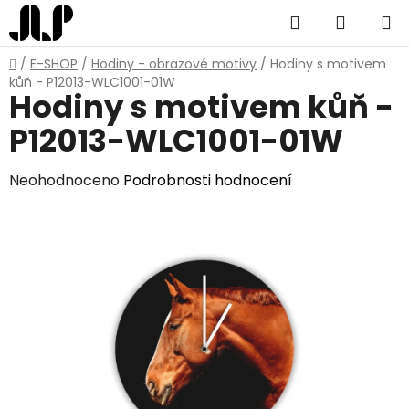
Přejít
Hledat
NÁKUP
na
obsah
KOŠÍK
Domů
/
E-SHOP
/
Hodiny - obrazové motivy
/
Hodiny s motivem
kůň - P12013-WLC1001-01W
Hodiny s motivem kůň -
P12013-WLC1001-01W
Průměrné
Neohodnoceno
Podrobnosti hodnocení
hodnocení
produktu
je
0,0
z
5
hvězdiček.