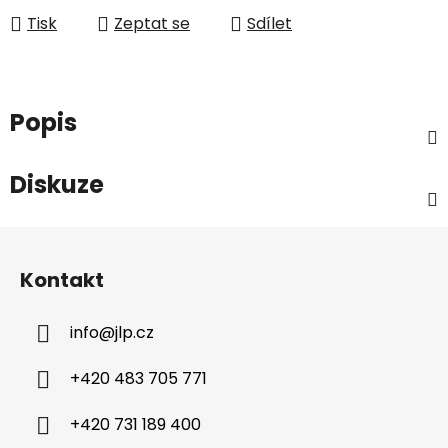
Tisk
Zeptat se
Sdílet
Popis
Diskuze
Z
á
Kontakt
p
a
info
@
jlp.cz
t
í
+420 483 705 771
+420 731 189 400