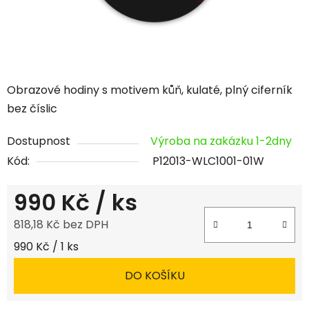
Obrazové hodiny s motivem kůň, kulaté, plný ciferník
bez číslic
Dostupnost
Výroba na zakázku 1-2dny
Kód:
P12013-WLC1001-01W
990 Kč
/ ks
818,18 Kč bez DPH
Měrná cena:
990 Kč / 1 ks
DO KOŠÍKU