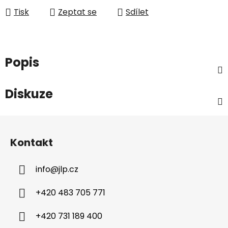
Tisk
Zeptat se
Sdílet
Popis
Diskuze
Z
á
Kontakt
p
a
info
@
jlp.cz
t
í
+420 483 705 771
+420 731 189 400