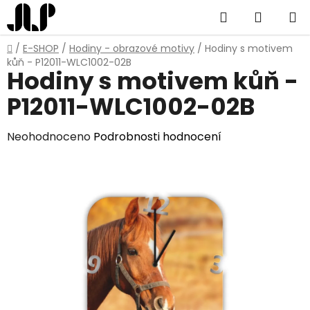
Přejít
Hledat
NÁKUP
na
obsah
KOŠÍK
Domů
/
E-SHOP
/
Hodiny - obrazové motivy
/
Hodiny s motivem
kůň - P12011-WLC1002-02B
Hodiny s motivem kůň -
P12011-WLC1002-02B
Průměrné
Neohodnoceno
Podrobnosti hodnocení
hodnocení
produktu
je
0,0
z
5
hvězdiček.