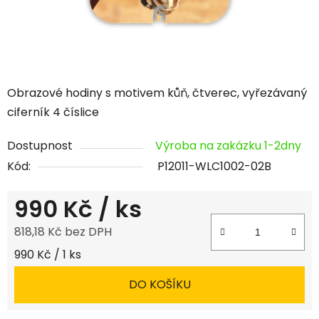
Obrazové hodiny s motivem kůň, čtverec, vyřezávaný
ciferník 4 číslice
Dostupnost
Výroba na zakázku 1-2dny
Kód:
P12011-WLC1002-02B
990 Kč
/ ks
818,18 Kč bez DPH
Měrná cena:
990 Kč / 1 ks
DO KOŠÍKU