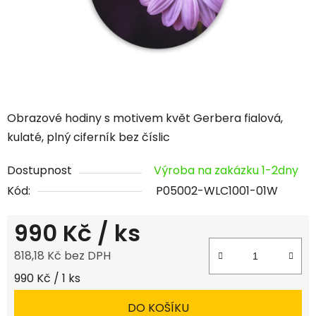
Obrazové hodiny s motivem květ Gerbera fialová,
kulaté, plný ciferník bez číslic
Dostupnost
Výroba na zakázku 1-2dny
Kód:
P05002-WLC1001-01W
990 Kč
/ ks
818,18 Kč bez DPH
Měrná cena:
990 Kč / 1 ks
DO KOŠÍKU