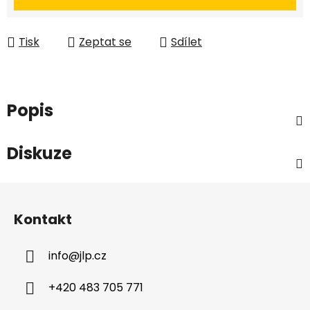
Tisk
Zeptat se
Sdílet
Popis
Diskuze
Z
á
Kontakt
p
a
info
@
jlp.cz
t
í
+420 483 705 771