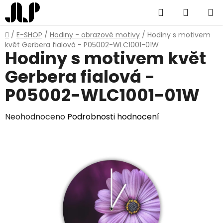
Přejít
Hledat
NÁKUP
na
obsah
KOŠÍK
Domů
/
E-SHOP
/
Hodiny - obrazové motivy
/
Hodiny s motivem
květ Gerbera fialová - P05002-WLC1001-01W
Hodiny s motivem květ
Gerbera fialová -
P05002-WLC1001-01W
Průměrné
Neohodnoceno
Podrobnosti hodnocení
hodnocení
produktu
je
0,0
z
5
hvězdiček.