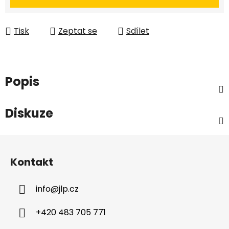
Tisk
Zeptat se
Sdílet
Popis
Diskuze
Z
á
Kontakt
p
a
info
@
jlp.cz
t
í
+420 483 705 771