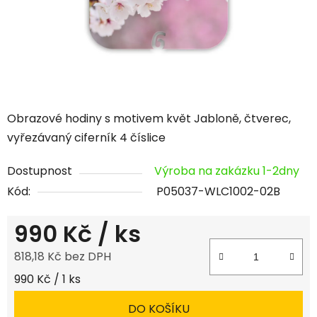
Obrazové hodiny s motivem květ Jabloně, čtverec,
vyřezávaný ciferník 4 číslice
Dostupnost
Výroba na zakázku 1-2dny
Kód:
P05037-WLC1002-02B
990 Kč
/ ks
818,18 Kč bez DPH
Měrná cena:
990 Kč / 1 ks
DO KOŠÍKU