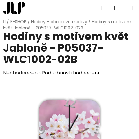
Přejít
Hledat
NÁKUP
na
obsah
KOŠÍK
Domů
/
E-SHOP
/
Hodiny - obrazové motivy
/
Hodiny s motivem
květ Jabloně - P05037-WLC1002-02B
Hodiny s motivem květ
Jabloně - P05037-
WLC1002-02B
Průměrné
Neohodnoceno
Podrobnosti hodnocení
hodnocení
produktu
je
0,0
z
5
hvězdiček.