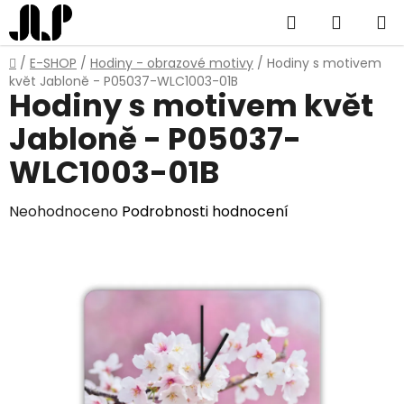
Přejít
Hledat
NÁKUP
na
obsah
KOŠÍK
Domů
/
E-SHOP
/
Hodiny - obrazové motivy
/
Hodiny s motivem
květ Jabloně - P05037-WLC1003-01B
Hodiny s motivem květ
Jabloně - P05037-
WLC1003-01B
Průměrné
Neohodnoceno
Podrobnosti hodnocení
hodnocení
produktu
je
0,0
z
5
hvězdiček.