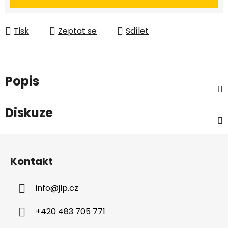
Tisk
Zeptat se
Sdílet
Popis
Diskuze
Z
á
Kontakt
p
a
info
@
jlp.cz
t
í
+420 483 705 771