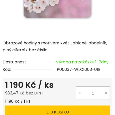
Obrazové hodiny s motivem květ Jabloně, obdelník,
plný ciferník bez číslic
Dostupnost
Výroba na zakázku 1-2dny
Kód:
P05037-WLC1003-01B
1 190 Kč
/ ks
983,47 Kč bez DPH
Měrná cena:
1 190 Kč / 1 ks
DO KOŠÍKU