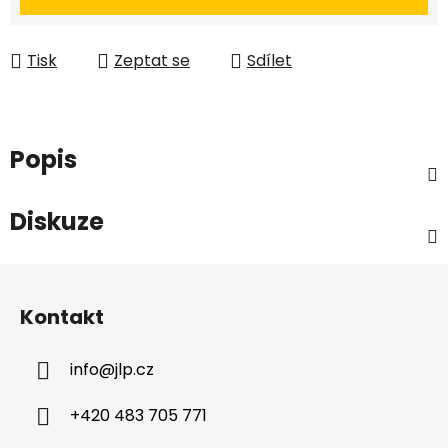
Tisk
Zeptat se
Sdílet
Popis
Diskuze
Z
á
Kontakt
p
a
info
@
jlp.cz
t
í
+420 483 705 771