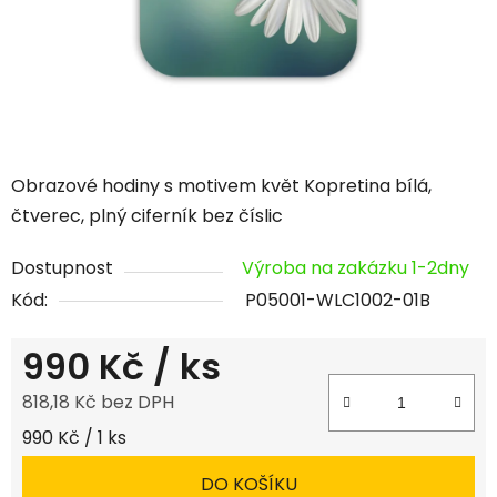
Obrazové hodiny s motivem květ Kopretina bílá,
čtverec, plný ciferník bez číslic
Dostupnost
Výroba na zakázku 1-2dny
Kód:
P05001-WLC1002-01B
990 Kč
/ ks
818,18 Kč bez DPH
Měrná cena:
990 Kč / 1 ks
DO KOŠÍKU