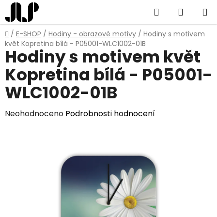
Přejít
Hledat
NÁKUP
na
obsah
KOŠÍK
Domů
/
E-SHOP
/
Hodiny - obrazové motivy
/
Hodiny s motivem
květ Kopretina bílá - P05001-WLC1002-01B
Hodiny s motivem květ
Kopretina bílá - P05001-
WLC1002-01B
Průměrné
Neohodnoceno
Podrobnosti hodnocení
hodnocení
produktu
je
0,0
z
5
hvězdiček.