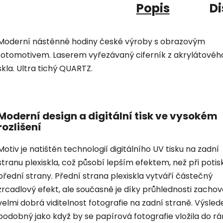
Popis
Di
Moderní nástěnné hodiny české výroby s obrazovým
fotomotivem. Laserem vyřezávaný ciferník z akrylátovéh
skla. Ultra tichý QUARTZ.
Moderní design a digitální tisk ve vysokém
rozlišení
Motiv je natištěn technologií digitálního UV tisku na zadní
stranu plexiskla, což působí lepším efektem, než při potis
přední strany. Přední strana plexiskla vytváří částečný
zrcadlový efekt, ale současně je díky průhlednosti zacho
velmi dobrá viditelnost fotografie na zadní straně. Výsled
podobný jako když by se papírová fotografie vložila do r