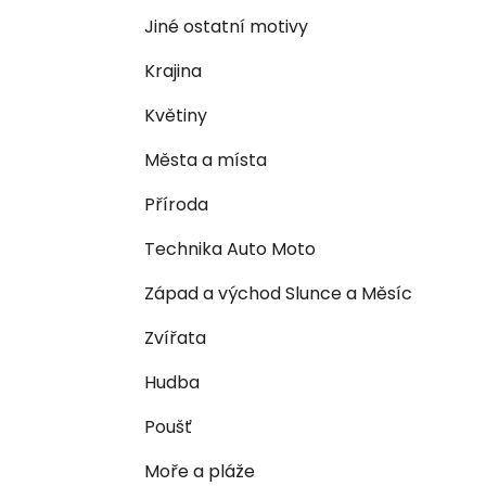
n
e
n
Jiné ostatní motivy
í
Krajina
p
a
Květiny
n
Města a místa
e
l
Příroda
Technika Auto Moto
Západ a východ Slunce a Měsíc
Zvířata
Hudba
Poušť
Moře a pláže