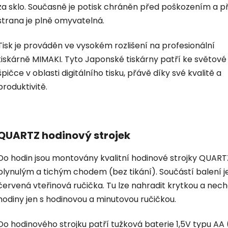
za sklo. Současně je potisk chráněn před poškozením a p
strana je plně omyvatelná.
Tisk je prováděn ve vysokém rozlišení na profesionální
tiskárně MIMAKI. Tyto Japonské tiskárny patří ke světové
špičce v oblasti digitálního tisku, přávě díky své kvalitě a
produktivitě.
QUARTZ hodinový strojek
Do hodin jsou montovány kvalitní hodinové strojky QUART
plynulým a tichým chodem (bez tikání). Součástí balení je
červená vteřinová ručička. Tu lze nahradit krytkou a nec
hodiny jen s hodinovou a minutovou ručičkou.
Do hodinového strojku patří tužková baterie 1,5V typu AA 