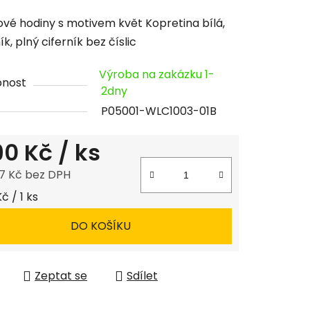
cení
vé hodiny s motivem květ Kopretina bílá,
tu
k, plný ciferník bez číslic
Výroba na zakázku 1-
pnost
2dny
P05001-WLC1003-01B
ček.
190 Kč
/ ks
7 Kč bez DPH
 cena:
Kč / 1 ks
DO KOŠÍKU
Zeptat se
Sdílet