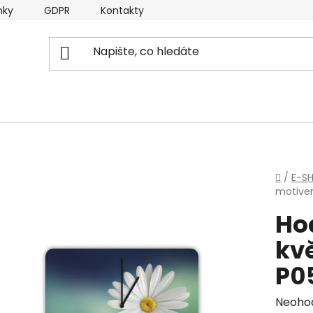
nky
GDPR
Kontakty
Domů
/
E-S
motivem
Ho
kvě
P0
Průmě
Neoho