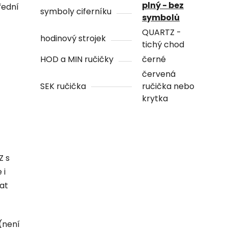
plný - bez
řední
symboly ciferníku
symbolů
QUARTZ -
hodinový strojek
tichý chod
HOD a MIN ručičky
černé
červená
SEK ručička
ručička nebo
krytka
Z s
 i
hat
(není