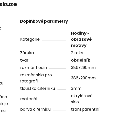
skuze
Doplňkové parametry
o
Hodiny -
Kategorie
obrazové
motivy
Záruka
2 roky
tvar
obdelník
rozměr hodin
386x290mm
rozměr skla pro
386x290mm
fotografii
ku
tloušťka ciferníku
3mm
akrylátové
vána
materiál
sklo
ek je
barva ciferníku
transparentní
ámu