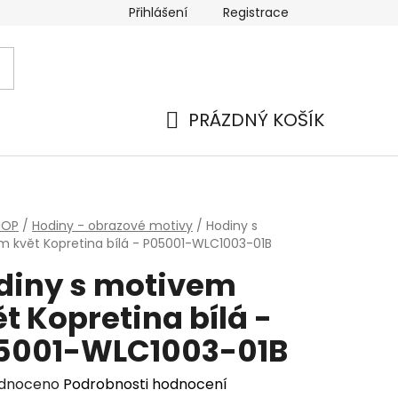
Přihlášení
Registrace
PRÁZDNÝ KOŠÍK
NÁKUPNÍ
KOŠÍK
HOP
/
Hodiny - obrazové motivy
/
Hodiny s
 květ Kopretina bílá - P05001-WLC1003-01B
diny s motivem
t Kopretina bílá -
5001-WLC1003-01B
rné
dnoceno
Podrobnosti hodnocení