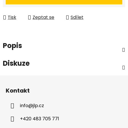
Tisk
Zeptat se
Sdílet
Popis
Diskuze
Z
á
Kontakt
p
a
info
@
jlp.cz
t
í
+420 483 705 771