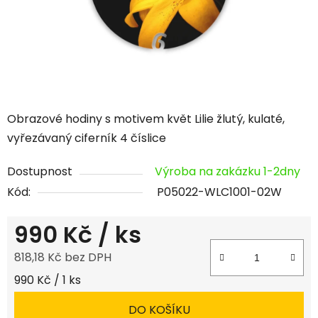
Obrazové hodiny s motivem květ Lilie žlutý, kulaté,
vyřezávaný ciferník 4 číslice
Dostupnost
Výroba na zakázku 1-2dny
Kód:
P05022-WLC1001-02W
990 Kč
/ ks
818,18 Kč bez DPH
Měrná cena:
990 Kč / 1 ks
DO KOŠÍKU