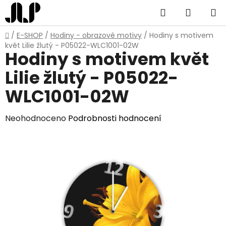
Přejít
Hledat
NÁKUP
na
obsah
KOŠÍK
Domů
/
E-SHOP
/
Hodiny - obrazové motivy
/
Hodiny s motivem
květ Lilie žlutý - P05022-WLC1001-02W
Hodiny s motivem květ
Lilie žlutý - P05022-
WLC1001-02W
Průměrné
Neohodnoceno
Podrobnosti hodnocení
hodnocení
produktu
je
0,0
z
5
hvězdiček.