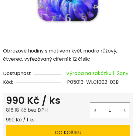
Obrazové hodiny s motivem květ modro růžový,
čtverec, vyřezávaný ciferník 12 číslic
Dostupnost
Výroba na zakázku 1-2dny
Kód:
P05013-WLC1002-03B
990 Kč
/ ks
818,18 Kč bez DPH
Měrná cena:
990 Kč / 1 ks
DO KOŠÍKU