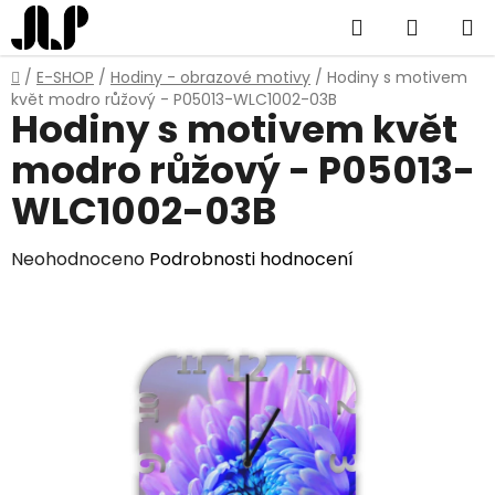
Přejít
Hledat
NÁKUP
na
obsah
KOŠÍK
Domů
/
E-SHOP
/
Hodiny - obrazové motivy
/
Hodiny s motivem
květ modro růžový - P05013-WLC1002-03B
Hodiny s motivem květ
modro růžový - P05013-
WLC1002-03B
Průměrné
Neohodnoceno
Podrobnosti hodnocení
hodnocení
produktu
je
0,0
z
5
hvězdiček.