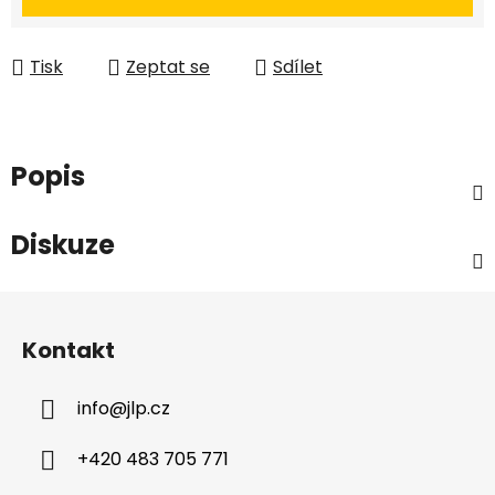
Tisk
Zeptat se
Sdílet
Popis
Diskuze
Z
á
Kontakt
p
a
info
@
jlp.cz
t
í
+420 483 705 771