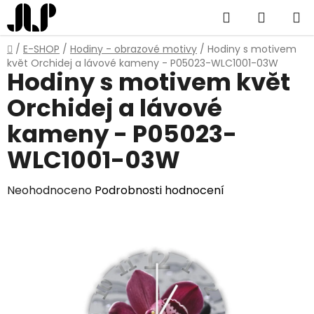
Přejít
Hledat
NÁKUP
na
obsah
KOŠÍK
Domů
/
E-SHOP
/
Hodiny - obrazové motivy
/
Hodiny s motivem
květ Orchidej a lávové kameny - P05023-WLC1001-03W
Hodiny s motivem květ
Orchidej a lávové
kameny - P05023-
WLC1001-03W
Průměrné
Neohodnoceno
Podrobnosti hodnocení
hodnocení
produktu
je
0,0
z
5