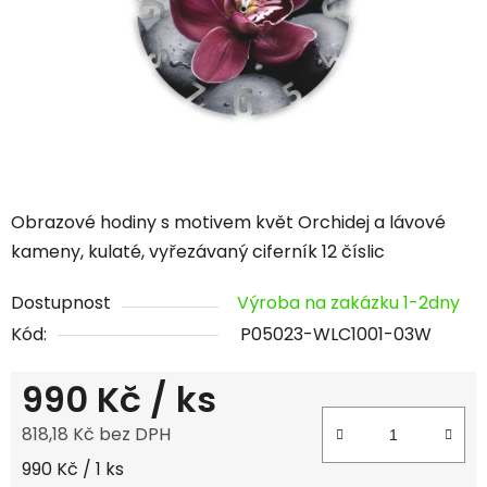
hvězdiček.
Obrazové hodiny s motivem květ Orchidej a lávové
kameny, kulaté, vyřezávaný ciferník 12 číslic
Dostupnost
Výroba na zakázku 1-2dny
Kód:
P05023-WLC1001-03W
990 Kč
/ ks
818,18 Kč bez DPH
Měrná cena:
990 Kč / 1 ks