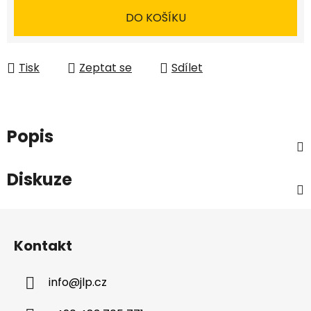
DO KOŠÍKU
Tisk
Zeptat se
Sdílet
Popis
Diskuze
Z
á
Kontakt
p
a
info
@
jlp.cz
t
í