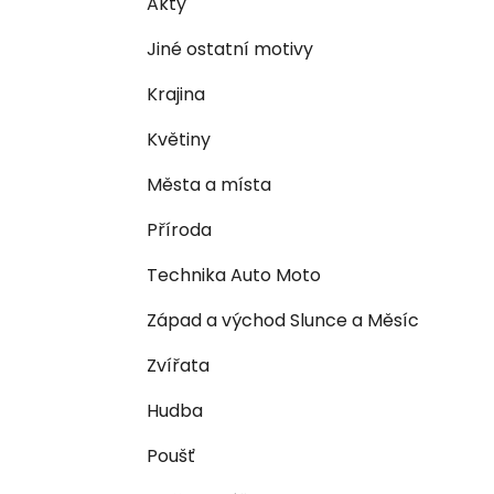
Akty
i
n
e
n
Jiné ostatní motivy
í
Krajina
p
a
Květiny
n
Města a místa
e
l
Příroda
Technika Auto Moto
Západ a východ Slunce a Měsíc
Zvířata
Hudba
Poušť