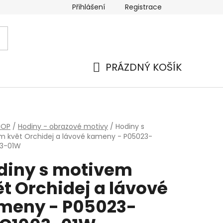
Přihlášení
Registrace
PRÁZDNÝ KOŠÍK
NÁKUPNÍ
KOŠÍK
HOP
/
Hodiny - obrazové motivy
/
Hodiny s
 květ Orchidej a lávové kameny - P05023-
3-01W
diny s motivem
t Orchidej a lávové
meny - P05023-