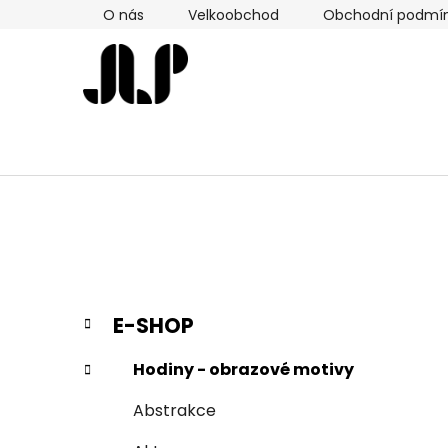
Přejít
O nás
Velkoobchod
Obchodní podmí
na
obsah
P
K
Přeskočit
E-SHOP
a
kategorie
o
t
s
Hodiny - obrazové motivy
e
t
g
Abstrakce
r
o
a
r