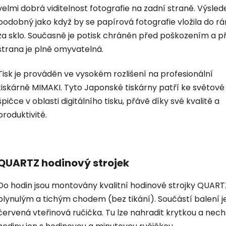
velmi dobrá viditelnost fotografie na zadní straně. Výsled
podobný jako když by se papírová fotografie vložila do r
za sklo. Současně je potisk chráněn před poškozením a p
strana je plně omyvatelná.
Tisk je prováděn ve vysokém rozlišení na profesionální
tiskárně MIMAKI. Tyto Japonské tiskárny patří ke světové
špičce v oblasti digitálního tisku, přávě díky své kvalitě a
produktivitě.
QUARTZ hodinový strojek
Do hodin jsou montovány kvalitní hodinové strojky QUART
plynulým a tichým chodem (bez tikání). Součástí balení je
červená vteřinová ručička. Tu lze nahradit krytkou a nec