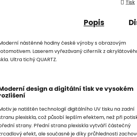
Tisk
Popis
Di
Moderní nástěnné hodiny české výroby s obrazovým
fotomotivem. Laserem vyřezávaný ciferník z akrylátovéh
skla. Ultra tichý QUARTZ.
Moderní design a digitální tisk ve vysokém
rozlišení
Motiv je natištěn technologií digitálního UV tisku na zadní
stranu plexiskla, což působí lepším efektem, než při potis
přední strany. Přední strana plexiskla vytváří částečný
zrcadlový efekt, ale současně je díky průhlednosti zacho