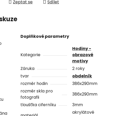
Zeptat se
Sdílet
skuze
Doplňkové parametry
o
Hodiny -
Kategorie
obrazové
motivy
Záruka
2 roky
tvar
obdelník
rozměr hodin
386x290mm
rozměr skla pro
386x290mm
fotografii
ku
tloušťka ciferníku
3mm
akrylátové
vána
materiál