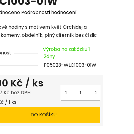
C1003-01W
rné
dnoceno
Podrobnosti hodnocení
cení
vé hodiny s motivem květ Orchidej a
tu
kameny, obdelník, plný ciferník bez číslic
Výroba na zakázku 1-
pnost
2dny
P05023-WLC1003-01W
ček.
190 Kč
/ ks
7 Kč bez DPH
 cena:
Kč / 1 ks
DO KOŠÍKU