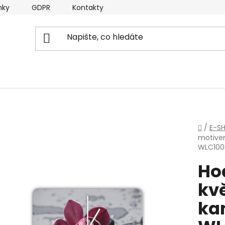
nky
GDPR
Kontakty
Domů
/
E-S
motivem
WLC100
Ho
kvě
ka