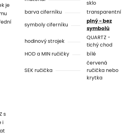
sklo
ek je
barva ciferníku
transparentní
ámu
plný - bez
řední
symboly ciferníku
symbolů
QUARTZ -
hodinový strojek
tichý chod
HOD a MIN ručičky
bílé
červená
SEK ručička
ručička nebo
krytka
Z s
 i
hat