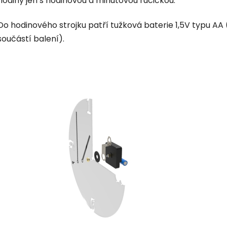
hodiny jen s hodinovou a minutovou ručičkou.
Do hodinového strojku patří tužková baterie 1,5V typu AA 
součástí balení).