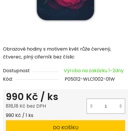
Obrazové hodiny s motivem květ růže červený,
čtverec, plný ciferník bez číslic
Dostupnost
Výroba na zakázku 1-2dny
Kód:
P05012-WLC1002-01W
990 Kč
/ ks
818,18 Kč bez DPH
Měrná cena:
990 Kč / 1 ks
DO KOŠÍKU