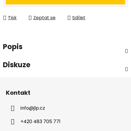
Tisk
Zeptat se
Sdílet
Popis
Diskuze
Z
á
Kontakt
p
a
info
@
jlp.cz
t
í
+420 483 705 771