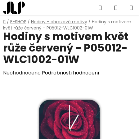
Přejít
Hledat
NÁKUP
na
obsah
KOŠÍK
Domů
/
E-SHOP
/
Hodiny - obrazové motivy
/
Hodiny s motivem
květ růže červený - P05012-WLC1002-01W
Hodiny s motivem květ
růže červený - P05012-
WLC1002-01W
Průměrné
Neohodnoceno
Podrobnosti hodnocení
hodnocení
produktu
je
0,0
z
5
hvězdiček.