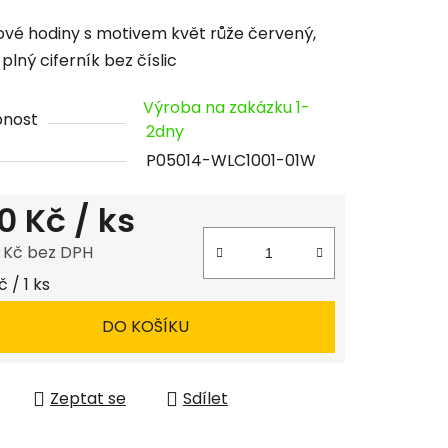
cení
vé hodiny s motivem květ růže červený,
tu
 plný ciferník bez číslic
Výroba na zakázku 1-
pnost
2dny
P05014-WLC1001-01W
ček.
0 Kč
/ ks
8 Kč bez DPH
 cena:
 / 1 ks
DO KOŠÍKU
Zeptat se
Sdílet