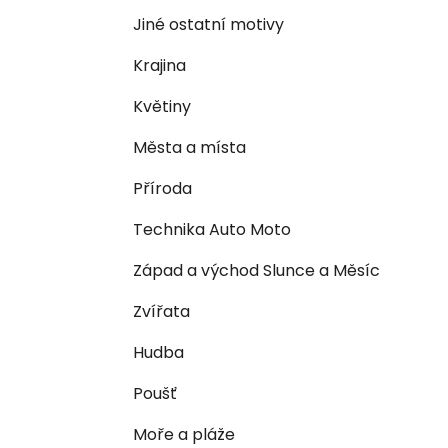
n
e
n
Jiné ostatní motivy
í
Krajina
p
a
Květiny
n
Města a místa
e
l
Příroda
Technika Auto Moto
Západ a východ Slunce a Měsíc
Zvířata
Hudba
Poušť
Moře a pláže