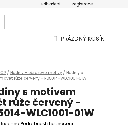
Přihlášení
Registrace
PRÁZDNÝ KOŠÍK
NÁKUPNÍ
KOŠÍK
HOP
/
Hodiny - obrazové motivy
/
Hodiny s
m květ růže červený - P05014-WLC1001-01W
diny s motivem
t růže červený -
5014-WLC1001-01W
rné
dnoceno
Podrobnosti hodnocení