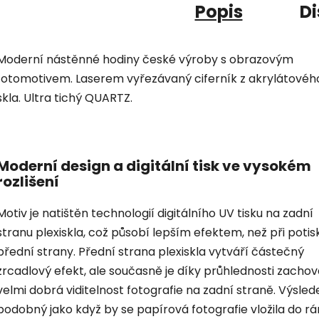
Popis
Di
Moderní nástěnné hodiny české výroby s obrazovým
fotomotivem. Laserem vyřezávaný ciferník z akrylátovéh
skla. Ultra tichý QUARTZ.
Moderní design a digitální tisk ve vysokém
rozlišení
Motiv je natištěn technologií digitálního UV tisku na zadní
stranu plexiskla, což působí lepším efektem, než při potis
přední strany. Přední strana plexiskla vytváří částečný
zrcadlový efekt, ale současně je díky průhlednosti zacho
velmi dobrá viditelnost fotografie na zadní straně. Výsled
podobný jako když by se papírová fotografie vložila do r