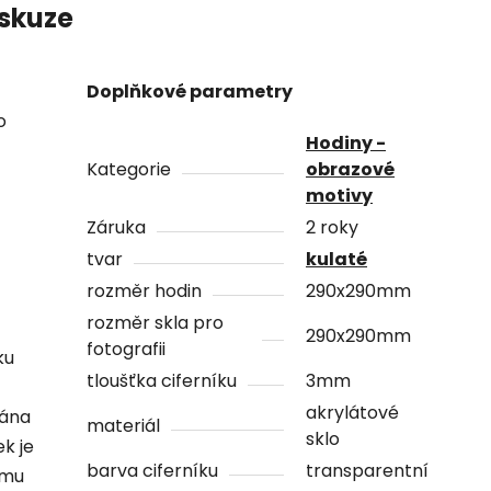
skuze
Doplňkové parametry
o
Hodiny -
Kategorie
obrazové
motivy
Záruka
2 roky
tvar
kulaté
rozměr hodin
290x290mm
rozměr skla pro
290x290mm
fotografii
ku
tloušťka ciferníku
3mm
akrylátové
vána
materiál
sklo
ek je
barva ciferníku
transparentní
ámu