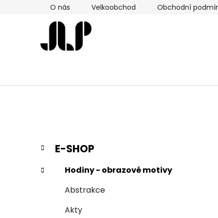
Přejít
O nás
Velkoobchod
Obchodní podmí
na
obsah
P
K
Přeskočit
E-SHOP
a
kategorie
o
t
s
Hodiny - obrazové motivy
e
t
g
Abstrakce
r
o
a
r
Akty
i