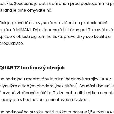
za sklo. Současně je potisk chráněn před poškozením a p
strana je plně omyvatelná.
Tisk je prováděn ve vysokém rozlišení na profesionální
tiskárně MIMAKI. Tyto Japonské tiskárny patří ke světové
špičce v oblasti digitálního tisku, přávě díky své kvalitě a
produktivitě.
QUARTZ hodinový strojek
Do hodin jsou montovány kvalitní hodinové strojky QUART
plynulým a tichým chodem (bez tikání). Součástí balení je
červená vteřinová ručička. Tu lze nahradit krytkou a nec
hodiny jen s hodinovou a minutovou ručičkou.
Do hodinového strojku patří tužková baterie 1,5V typu AA 