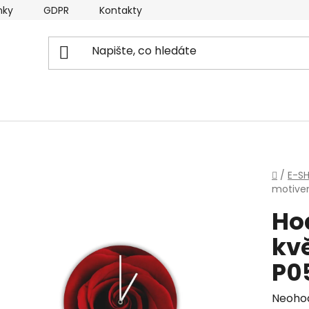
nky
GDPR
Kontakty
Domů
/
E-S
motive
Ho
kvě
P0
Průmě
Neoho