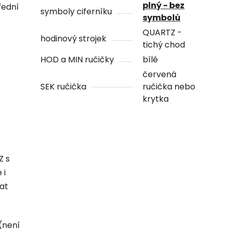
plný - bez
řední
symboly ciferníku
symbolů
QUARTZ -
hodinový strojek
tichý chod
HOD a MIN ručičky
bílé
červená
SEK ručička
ručička nebo
krytka
Z s
 i
hat
(není