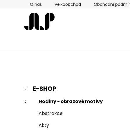
Přejít
O nás
Velkoobchod
Obchodní podmí
na
obsah
P
K
Přeskočit
E-SHOP
a
kategorie
o
t
s
Hodiny - obrazové motivy
e
t
g
Abstrakce
r
o
a
r
Akty
i