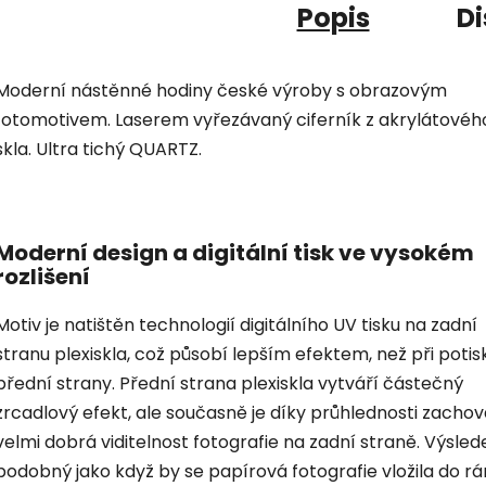
Popis
Di
Moderní nástěnné hodiny české výroby s obrazovým
fotomotivem. Laserem vyřezávaný ciferník z akrylátovéh
skla. Ultra tichý QUARTZ.
Moderní design a digitální tisk ve vysokém
rozlišení
Motiv je natištěn technologií digitálního UV tisku na zadní
stranu plexiskla, což působí lepším efektem, než při potis
přední strany. Přední strana plexiskla vytváří částečný
zrcadlový efekt, ale současně je díky průhlednosti zacho
velmi dobrá viditelnost fotografie na zadní straně. Výsled
podobný jako když by se papírová fotografie vložila do r