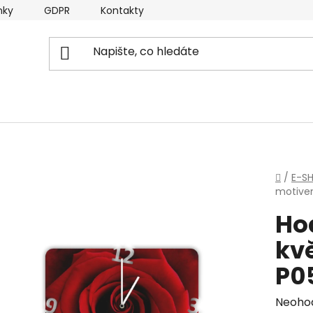
nky
GDPR
Kontakty
Domů
/
E-S
motive
Ho
kvě
P0
Průmě
Neoho