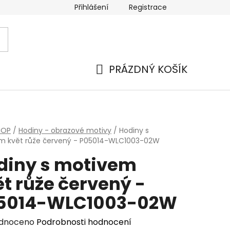
Přihlášení
Registrace
PRÁZDNÝ KOŠÍK
NÁKUPNÍ
KOŠÍK
HOP
/
Hodiny - obrazové motivy
/
Hodiny s
m květ růže červený - P05014-WLC1003-02W
diny s motivem
t růže červený -
5014-WLC1003-02W
rné
dnoceno
Podrobnosti hodnocení