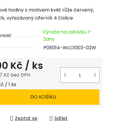
cení
vé hodiny s motivem květ růže červený,
tu
k, vyřezávaný ciferník 4 číslice
Výroba na zakázku 1-
pnost
2dny
P05014-WLC1003-02W
ček.
190 Kč
/ ks
7 Kč bez DPH
 cena:
Kč / 1 ks
DO KOŠÍKU
Zeptat se
Sdílet