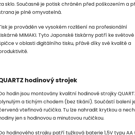
za sklo. Současně je potisk chráněn před poškozením a p
strana je plně omyvatelná.
Tisk je prováděn ve vysokém rozlišení na profesionální
tiskárně MIMAKI. Tyto Japonské tiskárny patří ke světové
špičce v oblasti digitálního tisku, přávě díky své kvalitě a
produktivitě.
QUARTZ hodinový strojek
Do hodin jsou montovány kvalitní hodinové strojky QUART
plynulým a tichým chodem (bez tikání). Součástí balení je
červená vteřinová ručička. Tu lze nahradit krytkou a nec
hodiny jen s hodinovou a minutovou ručičkou.
Do hodinového strojku patří tužková baterie 1,5V typu AA 