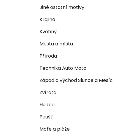
n
e
n
Jiné ostatní motivy
í
Krajina
p
a
Květiny
n
Města a místa
e
l
Příroda
Technika Auto Moto
Západ a východ Slunce a Měsíc
Zvířata
Hudba
Poušť
Moře a pláže