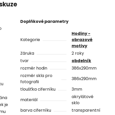
skuze
Doplňkové parametry
o
Hodiny -
Kategorie
obrazové
motivy
Záruka
2 roky
tvar
obdelník
rozměr hodin
386x290mm
rozměr skla pro
386x290mm
fotografii
ku
tloušťka ciferníku
3mm
akrylátové
vána
materiál
sklo
ek je
barva ciferníku
transparentní
ámu