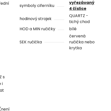
vyřezávaný
řední
symboly ciferníku
4 číslice
QUARTZ -
hodinový strojek
tichý chod
HOD a MIN ručičky
bílé
červená
SEK ručička
ručička nebo
krytka
Z s
 i
hat
(není