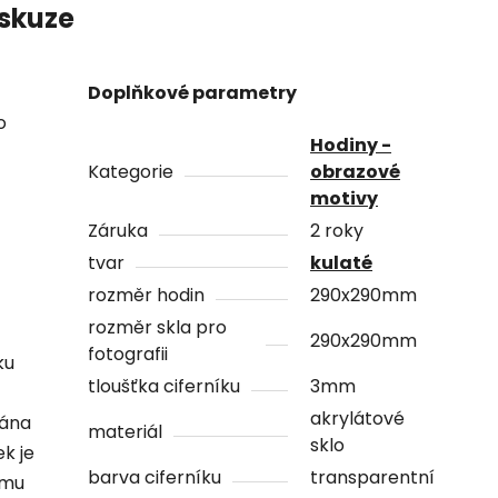
skuze
Doplňkové parametry
o
Hodiny -
Kategorie
obrazové
motivy
Záruka
2 roky
tvar
kulaté
rozměr hodin
290x290mm
rozměr skla pro
290x290mm
fotografii
ku
tloušťka ciferníku
3mm
akrylátové
vána
materiál
sklo
ek je
barva ciferníku
transparentní
ámu