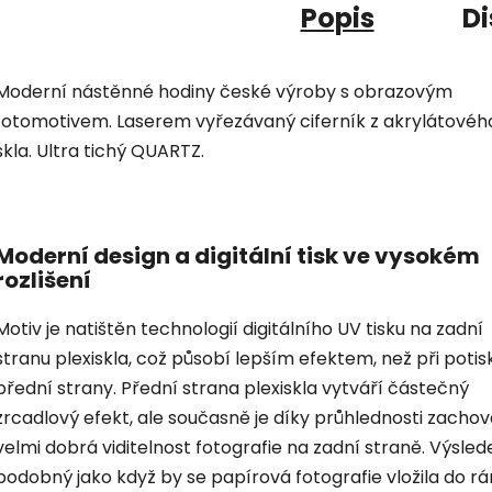
Popis
Di
Moderní nástěnné hodiny české výroby s obrazovým
fotomotivem. Laserem vyřezávaný ciferník z akrylátovéh
skla. Ultra tichý QUARTZ.
Moderní design a digitální tisk ve vysokém
rozlišení
Motiv je natištěn technologií digitálního UV tisku na zadní
stranu plexiskla, což působí lepším efektem, než při potis
přední strany. Přední strana plexiskla vytváří částečný
zrcadlový efekt, ale současně je díky průhlednosti zacho
velmi dobrá viditelnost fotografie na zadní straně. Výsled
podobný jako když by se papírová fotografie vložila do r