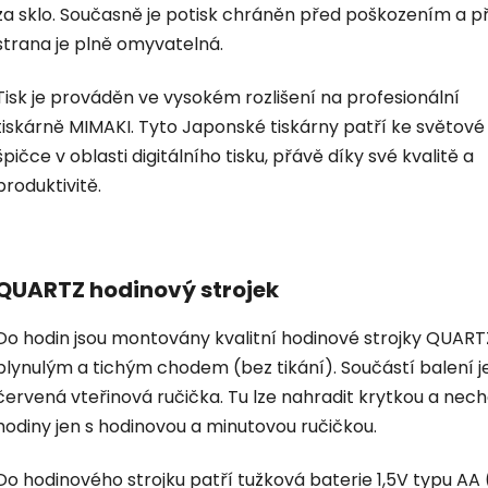
za sklo. Současně je potisk chráněn před poškozením a p
strana je plně omyvatelná.
Tisk je prováděn ve vysokém rozlišení na profesionální
tiskárně MIMAKI. Tyto Japonské tiskárny patří ke světové
špičce v oblasti digitálního tisku, přávě díky své kvalitě a
produktivitě.
QUARTZ hodinový strojek
Do hodin jsou montovány kvalitní hodinové strojky QUART
plynulým a tichým chodem (bez tikání). Součástí balení je
červená vteřinová ručička. Tu lze nahradit krytkou a nec
hodiny jen s hodinovou a minutovou ručičkou.
Do hodinového strojku patří tužková baterie 1,5V typu AA 