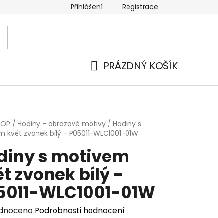
Přihlášení
Registrace
PRÁZDNÝ KOŠÍK
NÁKUPNÍ
KOŠÍK
HOP
/
Hodiny - obrazové motivy
/
Hodiny s
 květ zvonek bílý - P05011-WLC1001-01W
diny s motivem
t zvonek bílý -
5011-WLC1001-01W
rné
dnoceno
Podrobnosti hodnocení