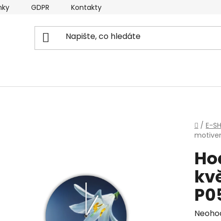
nky
GDPR
Kontakty
Domů
/
E-S
motivem
Ho
kvě
P0
Průmě
Neoho