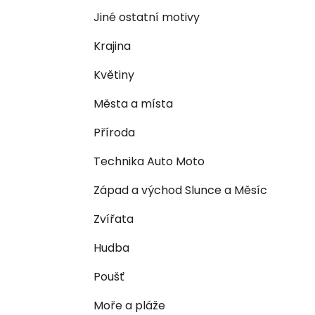
n
e
n
Jiné ostatní motivy
í
Krajina
p
a
Květiny
n
Města a místa
e
l
Příroda
Technika Auto Moto
Západ a východ Slunce a Měsíc
Zvířata
Hudba
Poušť
Moře a pláže