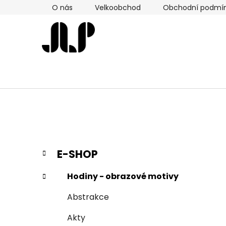
Přejít
O nás
Velkoobchod
Obchodní podmí
na
obsah
P
K
Přeskočit
E-SHOP
a
kategorie
o
t
s
Hodiny - obrazové motivy
e
t
g
Abstrakce
r
o
a
r
Akty
i