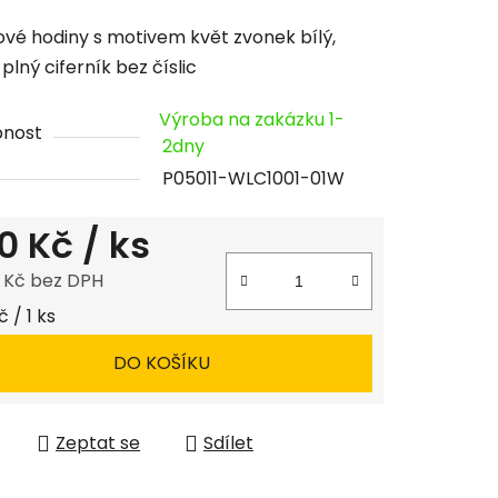
cení
vé hodiny s motivem květ zvonek bílý,
tu
 plný ciferník bez číslic
Výroba na zakázku 1-
pnost
2dny
P05011-WLC1001-01W
ček.
0 Kč
/ ks
8 Kč bez DPH
 cena:
 / 1 ks
DO KOŠÍKU
Zeptat se
Sdílet