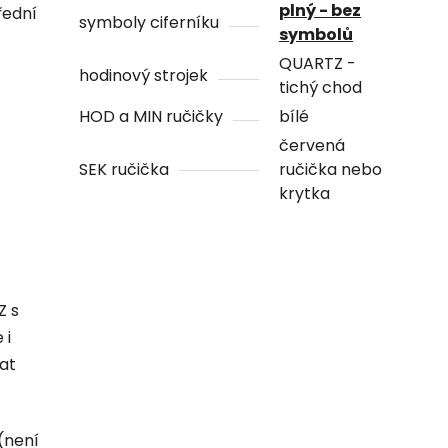
plný - bez
řední
symboly ciferníku
symbolů
QUARTZ -
hodinový strojek
tichý chod
HOD a MIN ručičky
bílé
červená
SEK ručička
ručička nebo
krytka
Z s
 i
hat
(není