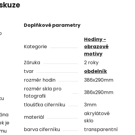
skuze
Doplňkové parametry
o
Hodiny -
Kategorie
obrazové
motivy
Záruka
2 roky
tvar
obdelník
rozměr hodin
386x290mm
rozměr skla pro
386x290mm
fotografii
ku
tloušťka ciferníku
3mm
akrylátové
vána
materiál
sklo
ek je
barva ciferníku
transparentní
ámu