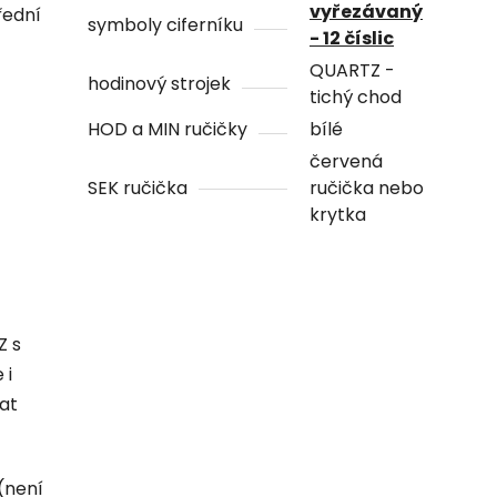
vyřezávaný
řední
symboly ciferníku
- 12 číslic
QUARTZ -
hodinový strojek
tichý chod
HOD a MIN ručičky
bílé
červená
SEK ručička
ručička nebo
krytka
Z s
 i
hat
(není