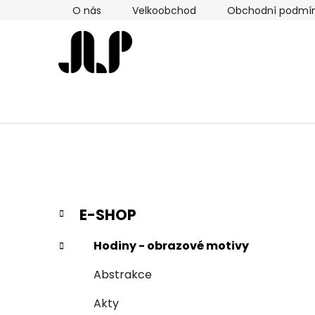
Přejít
O nás
Velkoobchod
Obchodní podmí
na
obsah
P
K
Přeskočit
E-SHOP
a
kategorie
o
t
s
Hodiny - obrazové motivy
e
t
g
Abstrakce
r
o
a
r
Akty
i