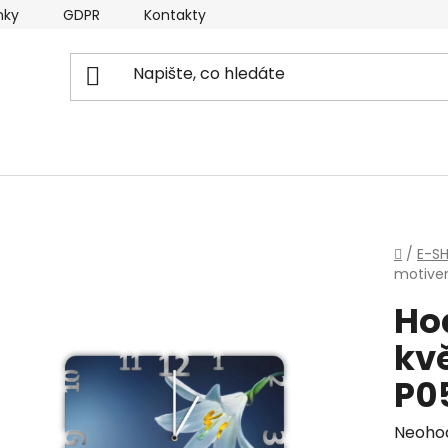
nky
GDPR
Kontakty
Domů
/
E-S
motivem
Ho
kvě
P0
Průmě
Neoho