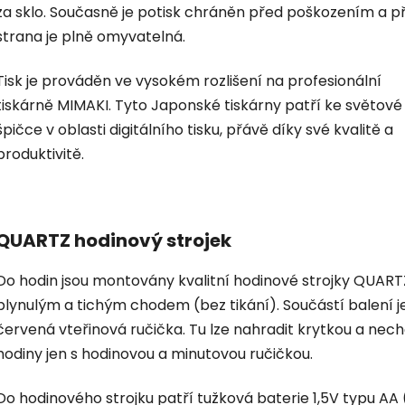
za sklo. Současně je potisk chráněn před poškozením a p
strana je plně omyvatelná.
Tisk je prováděn ve vysokém rozlišení na profesionální
tiskárně MIMAKI. Tyto Japonské tiskárny patří ke světové
špičce v oblasti digitálního tisku, přávě díky své kvalitě a
produktivitě.
QUARTZ hodinový strojek
Do hodin jsou montovány kvalitní hodinové strojky QUART
plynulým a tichým chodem (bez tikání). Součástí balení je
červená vteřinová ručička. Tu lze nahradit krytkou a nec
hodiny jen s hodinovou a minutovou ručičkou.
Do hodinového strojku patří tužková baterie 1,5V typu AA 