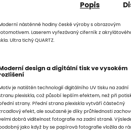
Popis
Di
Moderní nástěnné hodiny české výroby s obrazovým
fotomotivem. Laserem vyřezávaný ciferník z akrylátovéh
skla. Ultra tichý QUARTZ.
Moderní design a digitální tisk ve vysokém
rozlišení
Motiv je natištěn technologií digitálního UV tisku na zadní
stranu plexiskla, což působí lepším efektem, než při potis
přední strany. Přední strana plexiskla vytváří částečný
zrcadlový efekt, ale současně je díky průhlednosti zacho
velmi dobrá viditelnost fotografie na zadní straně. Výsled
podobný jako když by se papírová fotografie vložila do r