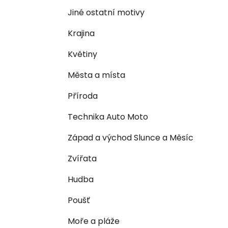
n
e
n
Jiné ostatní motivy
í
Krajina
p
a
Květiny
n
Města a místa
e
l
Příroda
Technika Auto Moto
Západ a východ Slunce a Měsíc
Zvířata
Hudba
Poušť
Moře a pláže