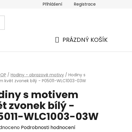
Přihlášení
Registrace
PRÁZDNÝ KOŠÍK
NÁKUPNÍ
KOŠÍK
HOP
/
Hodiny - obrazové motivy
/
Hodiny s
 květ zvonek bílý - P05011-WLC1003-03W
diny s motivem
t zvonek bílý -
5011-WLC1003-03W
rné
dnoceno
Podrobnosti hodnocení