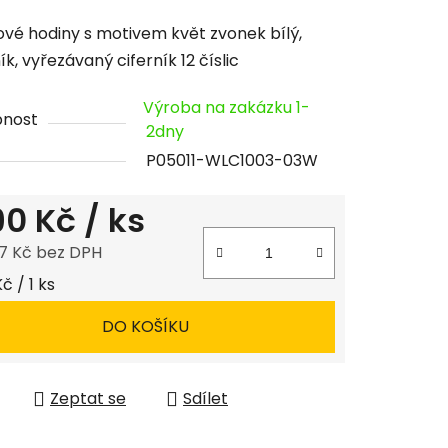
cení
vé hodiny s motivem květ zvonek bílý,
tu
k, vyřezávaný ciferník 12 číslic
Výroba na zakázku 1-
pnost
2dny
P05011-WLC1003-03W
ček.
190 Kč
/ ks
7 Kč bez DPH
 cena:
Kč / 1 ks
DO KOŠÍKU
Zeptat se
Sdílet