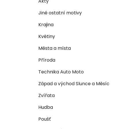
Akty
i
n
e
n
Jiné ostatní motivy
í
Krajina
p
a
Květiny
n
Města a místa
e
l
Příroda
Technika Auto Moto
Západ a východ Slunce a Měsíc
Zvířata
Hudba
Poušť