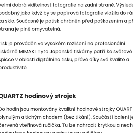
velmi dobrá viditelnost fotografie na zadní straně. Výsled
podobný jako když by se papírová fotografie vložila do r
za sklo. Současně je potisk chráněn před poškozením a p
strana je plně omyvatelná.
Tisk je prováděn ve vysokém rozlišení na profesionální
tiskárně MIMAKI. Tyto Japonské tiskárny patří ke světové
špičce v oblasti digitálního tisku, přávě díky své kvalitě a
produktivitě.
QUARTZ hodinový strojek
Do hodin jsou montovány kvalitní hodinové strojky QUART
plynulým a tichým chodem (bez tikání). Součástí balení je
červená vteřinová ručička. Tu lze nahradit krytkou a nec