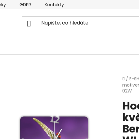
nky
GDPR
Kontakty
Domů
/
E-S
motivem
02W
Ho
kv
Be