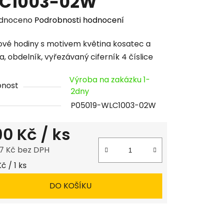
C1003-02W
rné
dnoceno
Podrobnosti hodnocení
cení
vé hodiny s motivem květina kosatec a
tu
, obdelník, vyřezávaný ciferník 4 číslice
Výroba na zakázku 1-
pnost
2dny
P05019-WLC1003-02W
ček.
190 Kč
/ ks
7 Kč bez DPH
 cena:
Kč / 1 ks
DO KOŠÍKU