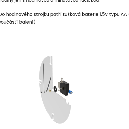
hodiny jen s hodinovou a minutovou ručičkou.
Do hodinového strojku patří tužková baterie 1,5V typu AA 
součástí balení).