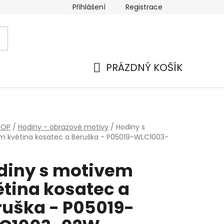
Přihlášení
Registrace
PRÁZDNÝ KOŠÍK
NÁKUPNÍ
KOŠÍK
HOP
/
Hodiny - obrazové motivy
/
Hodiny s
 květina kosatec a Beruška - P05019-WLC1003-
diny s motivem
ětina kosatec a
ruška - P05019-