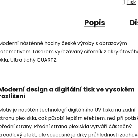
Tisk
Popis
Di
Moderní nástěnné hodiny české výroby s obrazovým
fotomotivem. Laserem vyřezávaný ciferník z akrylátovéh
skla. Ultra tichý QUARTZ.
Moderní design a digitální tisk ve vysokém
rozlišení
Motiv je natištěn technologií digitálního UV tisku na zadní
stranu plexiskla, což působí lepším efektem, než při potis
přední strany. Přední strana plexiskla vytváří částečný
zrcadlový efekt, ale současně je díky průhlednosti zacho