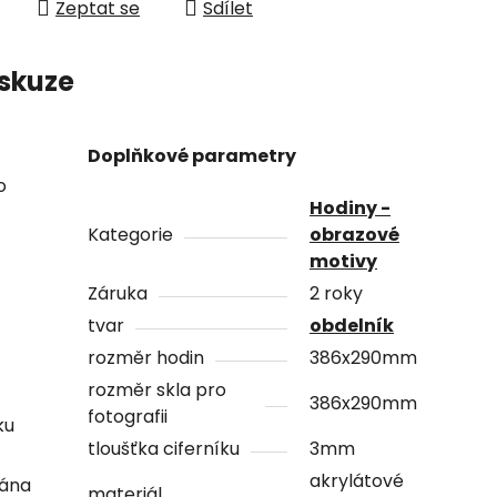
Zeptat se
Sdílet
skuze
Doplňkové parametry
o
Hodiny -
Kategorie
obrazové
motivy
Záruka
2 roky
tvar
obdelník
rozměr hodin
386x290mm
rozměr skla pro
386x290mm
fotografii
ku
tloušťka ciferníku
3mm
akrylátové
vána
materiál