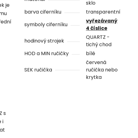
sklo
ek je
barva ciferníku
transparentní
ámu
vyřezávaný
řední
symboly ciferníku
4 číslice
QUARTZ -
hodinový strojek
tichý chod
HOD a MIN ručičky
bílé
červená
SEK ručička
ručička nebo
krytka
Z s
 i
hat