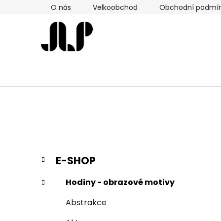
Přejít
O nás
Velkoobchod
Obchodní podmí
na
obsah
P
K
Přeskočit
E-SHOP
a
kategorie
o
t
s
Hodiny - obrazové motivy
e
t
g
Abstrakce
r
o
a
r