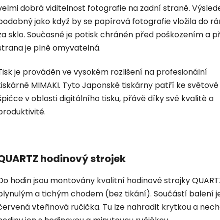
velmi dobrá viditelnost fotografie na zadní straně. Výsled
podobný jako když by se papírová fotografie vložila do r
za sklo. Současně je potisk chráněn před poškozením a p
strana je plně omyvatelná.
Tisk je prováděn ve vysokém rozlišení na profesionální
tiskárně MIMAKI. Tyto Japonské tiskárny patří ke světové
špičce v oblasti digitálního tisku, přávě díky své kvalitě a
produktivitě.
QUARTZ hodinový strojek
Do hodin jsou montovány kvalitní hodinové strojky QUART
plynulým a tichým chodem (bez tikání). Součástí balení je
červená vteřinová ručička. Tu lze nahradit krytkou a nec