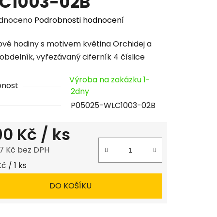
C1003-02B
rné
dnoceno
Podrobnosti hodnocení
cení
vé hodiny s motivem květina Orchidej a
tu
obdelník, vyřezávaný ciferník 4 číslice
Výroba na zakázku 1-
pnost
2dny
P05025-WLC1003-02B
ček.
190 Kč
/ ks
7 Kč bez DPH
 cena:
Kč / 1 ks
DO KOŠÍKU