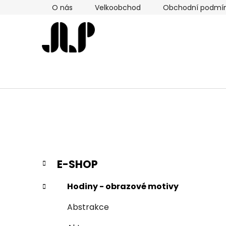
Přejít
O nás
Velkoobchod
Obchodní podmí
na
obsah
P
K
Přeskočit
E-SHOP
a
kategorie
o
t
s
Hodiny - obrazové motivy
e
t
g
Abstrakce
r
o
a
r