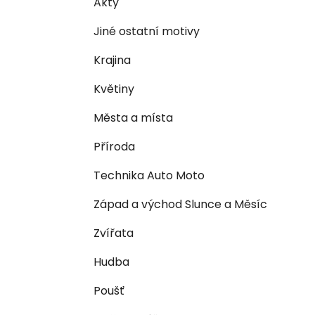
Akty
i
n
e
n
Jiné ostatní motivy
í
Krajina
p
a
Květiny
n
Města a místa
e
l
Příroda
Technika Auto Moto
Západ a východ Slunce a Měsíc
Zvířata
Hudba
Poušť