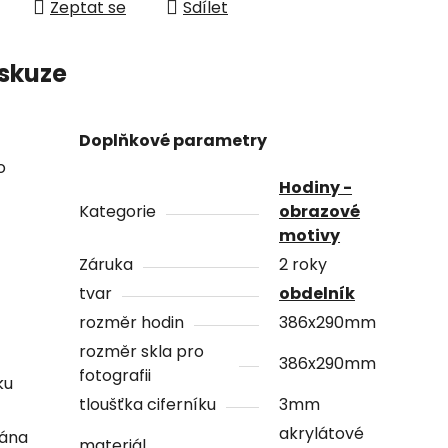
Zeptat se
Sdílet
skuze
Doplňkové parametry
o
Hodiny -
Kategorie
obrazové
motivy
Záruka
2 roky
tvar
obdelník
rozměr hodin
386x290mm
rozměr skla pro
386x290mm
fotografii
ku
tloušťka ciferníku
3mm
akrylátové
vána
materiál