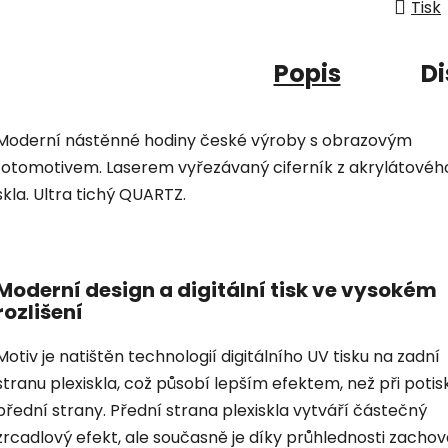
Tisk
Popis
Di
Moderní nástěnné hodiny české výroby s obrazovým
fotomotivem. Laserem vyřezávaný ciferník z akrylátovéh
skla. Ultra tichý QUARTZ.
Moderní design a digitální tisk ve vysokém
rozlišení
Motiv je natištěn technologií digitálního UV tisku na zadní
stranu plexiskla, což působí lepším efektem, než při potis
přední strany. Přední strana plexiskla vytváří částečný
zrcadlový efekt, ale současně je díky průhlednosti zacho