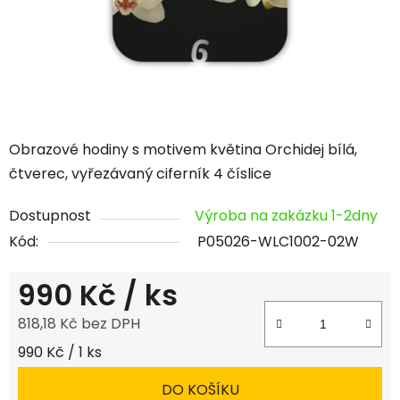
Obrazové hodiny s motivem květina Orchidej bílá,
čtverec, vyřezávaný ciferník 4 číslice
Dostupnost
Výroba na zakázku 1-2dny
Kód:
P05026-WLC1002-02W
990 Kč
/ ks
818,18 Kč bez DPH
Měrná cena:
990 Kč / 1 ks
DO KOŠÍKU