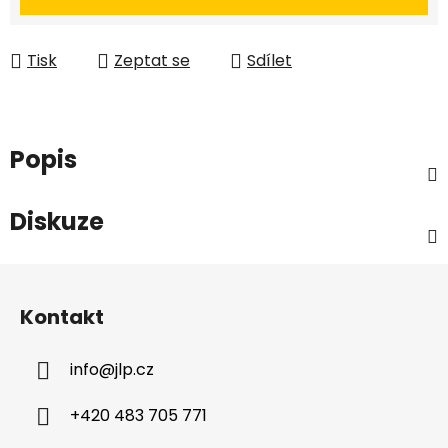
Tisk
Zeptat se
Sdílet
Popis
Diskuze
Z
á
Kontakt
p
a
info
@
jlp.cz
t
í
+420 483 705 771