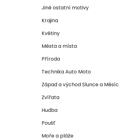
n
e
n
Jiné ostatní motivy
í
Krajina
p
a
Květiny
n
Města a místa
e
l
Příroda
Technika Auto Moto
Západ a východ Slunce a Měsíc
Zvířata
Hudba
Poušť
Moře a pláže