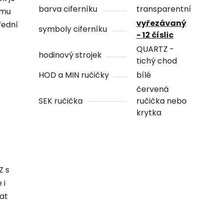
barva ciferníku
transparentní
ámu
vyřezávaný
řední
symboly ciferníku
- 12 číslic
QUARTZ -
hodinový strojek
tichý chod
HOD a MIN ručičky
bílé
červená
SEK ručička
ručička nebo
krytka
Z s
 i
hat