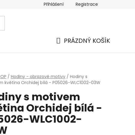
Přihlášení
Registrace
PRÁZDNÝ KOŠÍK
NÁKUPNÍ
KOŠÍK
HOP
/
Hodiny - obrazové motivy
/
Hodiny s
m květina Orchidej bílá - P05026-WLC1002-03W
diny s motivem
tina Orchidej bílá -
5026-WLC1002-
W