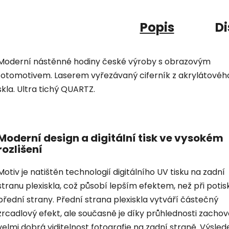
Popis
Di
Moderní nástěnné hodiny české výroby s obrazovým
fotomotivem. Laserem vyřezávaný ciferník z akrylátovéh
skla. Ultra tichý QUARTZ.
Moderní design a digitální tisk ve vysokém
rozlišení
Motiv je natištěn technologií digitálního UV tisku na zadní
stranu plexiskla, což působí lepším efektem, než při potis
přední strany. Přední strana plexiskla vytváří částečný
zrcadlový efekt, ale současně je díky průhlednosti zacho
velmi dobrá viditelnost fotografie na zadní straně. Výsled