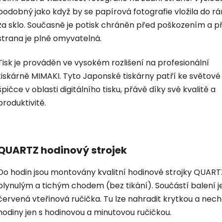
podobný jako když by se papírová fotografie vložila do r
za sklo. Současně je potisk chráněn před poškozením a p
strana je plně omyvatelná.
Tisk je prováděn ve vysokém rozlišení na profesionální
tiskárně MIMAKI. Tyto Japonské tiskárny patří ke světové
špičce v oblasti digitálního tisku, přávě díky své kvalitě a
produktivitě.
QUARTZ hodinový strojek
Do hodin jsou montovány kvalitní hodinové strojky QUART
plynulým a tichým chodem (bez tikání). Součástí balení je
červená vteřinová ručička. Tu lze nahradit krytkou a nec
hodiny jen s hodinovou a minutovou ručičkou.