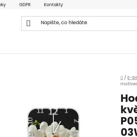
nky
GDPR
Kontakty
Domů
/
E-S
motive
Ho
kvě
P0
03