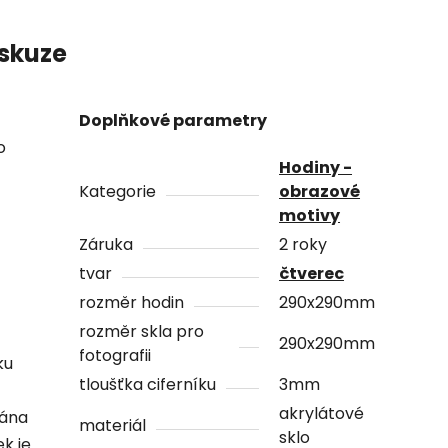
skuze
Doplňkové parametry
o
Hodiny -
Kategorie
obrazové
motivy
Záruka
2 roky
tvar
čtverec
rozměr hodin
290x290mm
rozměr skla pro
290x290mm
fotografii
ku
tloušťka ciferníku
3mm
akrylátové
vána
materiál
sklo
ek je