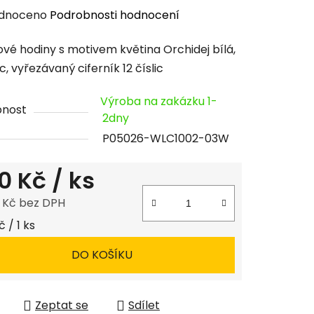
rné
dnoceno
Podrobnosti hodnocení
cení
vé hodiny s motivem květina Orchidej bílá,
tu
, vyřezávaný ciferník 12 číslic
Výroba na zakázku 1-
pnost
2dny
P05026-WLC1002-03W
ček.
0 Kč
/ ks
8 Kč bez DPH
 cena:
 / 1 ks
DO KOŠÍKU
Zeptat se
Sdílet