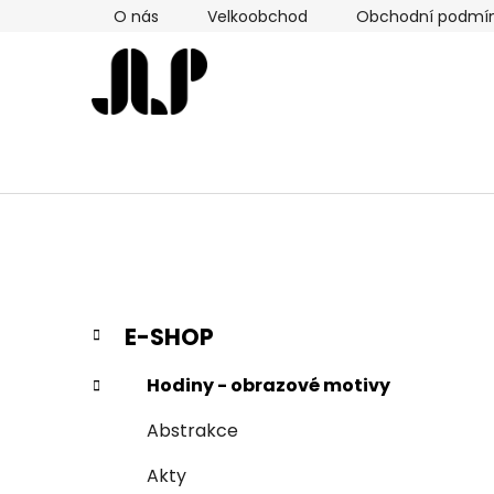
Přejít
O nás
Velkoobchod
Obchodní podmí
na
obsah
P
K
Přeskočit
E-SHOP
a
kategorie
o
t
s
Hodiny - obrazové motivy
e
t
g
Abstrakce
r
o
a
r
Akty
i