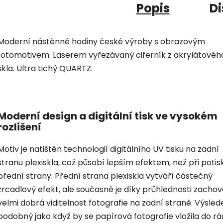
Popis
Di
Moderní nástěnné hodiny české výroby s obrazovým
fotomotivem. Laserem vyřezávaný ciferník z akrylátovéh
skla. Ultra tichý QUARTZ.
Moderní design a digitální tisk ve vysokém
rozlišení
Motiv je natištěn technologií digitálního UV tisku na zadní
stranu plexiskla, což působí lepším efektem, než při potis
přední strany. Přední strana plexiskla vytváří částečný
zrcadlový efekt, ale současně je díky průhlednosti zacho
velmi dobrá viditelnost fotografie na zadní straně. Výsled
podobný jako když by se papírová fotografie vložila do r