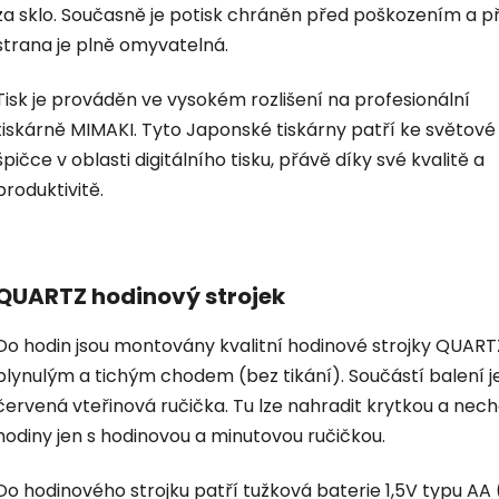
za sklo. Současně je potisk chráněn před poškozením a p
strana je plně omyvatelná.
Tisk je prováděn ve vysokém rozlišení na profesionální
tiskárně MIMAKI. Tyto Japonské tiskárny patří ke světové
špičce v oblasti digitálního tisku, přávě díky své kvalitě a
produktivitě.
QUARTZ hodinový strojek
Do hodin jsou montovány kvalitní hodinové strojky QUART
plynulým a tichým chodem (bez tikání). Součástí balení je
červená vteřinová ručička. Tu lze nahradit krytkou a nec
hodiny jen s hodinovou a minutovou ručičkou.
Do hodinového strojku patří tužková baterie 1,5V typu AA 