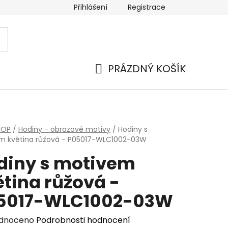
Přihlášení
Registrace
PRÁZDNÝ KOŠÍK
NÁKUPNÍ
KOŠÍK
HOP
/
Hodiny - obrazové motivy
/
Hodiny s
m květina růžová - P05017-WLC1002-03W
diny s motivem
ětina růžová -
5017-WLC1002-03W
rné
dnoceno
Podrobnosti hodnocení