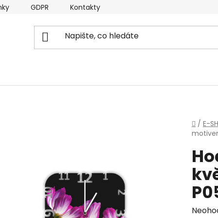
nky
GDPR
Kontakty
Domů
/
E-S
motive
Ho
kv
P0
Průmě
Neoho