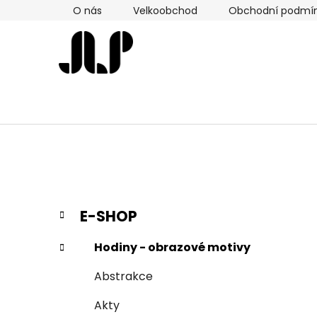
Přejít
O nás
Velkoobchod
Obchodní podmí
na
obsah
P
K
Přeskočit
E-SHOP
a
kategorie
o
t
s
Hodiny - obrazové motivy
e
t
g
Abstrakce
r
o
a
r
Akty
i