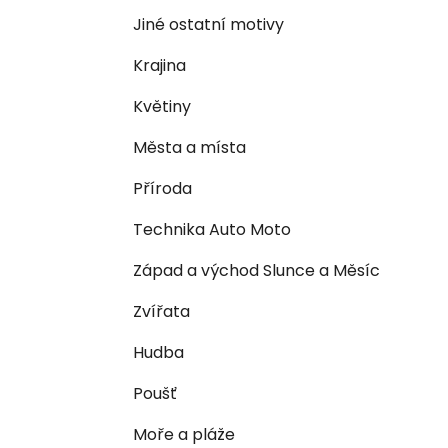
n
e
n
Jiné ostatní motivy
í
Krajina
p
a
Květiny
n
Města a místa
e
l
Příroda
Technika Auto Moto
Západ a východ Slunce a Měsíc
Zvířata
Hudba
Poušť
Moře a pláže