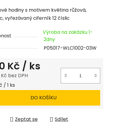
cení
vé hodiny s motivem květina růžová,
tu
, vyřezávaný ciferník 12 číslic
Výroba na zakázku 1-
pnost
2dny
P05017-WLC1002-03W
ček.
0 Kč
/ ks
8 Kč bez DPH
 cena:
 / 1 ks
DO KOŠÍKU
Zeptat se
Sdílet