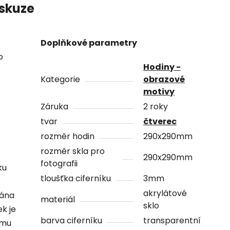
skuze
Doplňkové parametry
o
Hodiny -
Kategorie
obrazové
motivy
Záruka
2 roky
tvar
čtverec
rozměr hodin
290x290mm
rozměr skla pro
290x290mm
fotografii
ku
tloušťka ciferníku
3mm
akrylátové
vána
materiál
sklo
ek je
barva ciferníku
transparentní
ámu