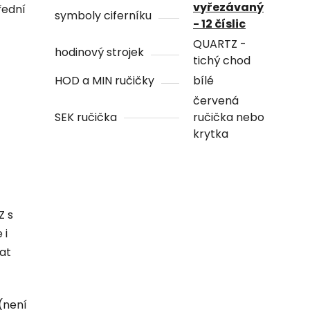
vyřezávaný
řední
symboly ciferníku
- 12 číslic
QUARTZ -
hodinový strojek
tichý chod
HOD a MIN ručičky
bílé
červená
SEK ručička
ručička nebo
krytka
Z s
 i
hat
(není